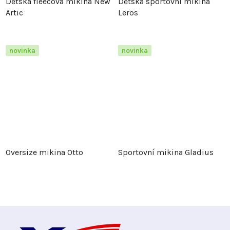
Dětská fleecová mikina New
Dětská sportovní mikina
Artic
Leros
novinka
novinka
Oversize mikina Otto
Sportovní mikina Gladius
Z