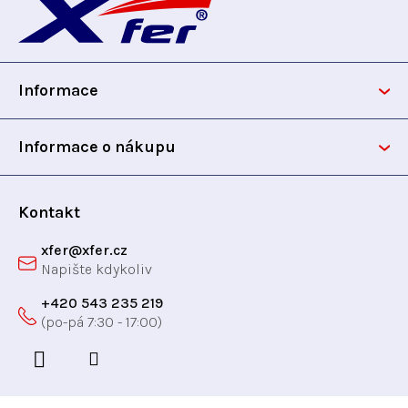
á
p
Informace
a
t
Informace o nákupu
í
Kontakt
xfer
@
xfer.cz
+420 543 235 219