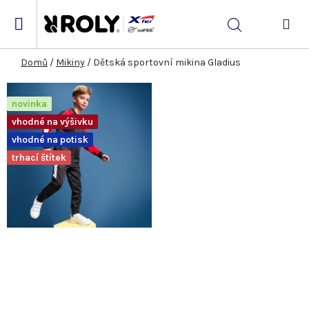
Přejít
na
Hledat
obsah
NÁK
KOŠ
Domů
/
Mikiny
/
Dětská sportovní mikina Gladius
novinka
vhodné na výšivku
vhodné na potisk
trhací štítek