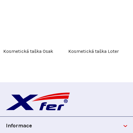
Kosmetická taška Osak
Kosmetická taška Loter
Z
á
p
Informace
a