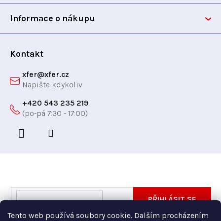
t
Informace o nákupu
í
Kontakt
xfer
@
xfer.cz
+420 543 235 219
Odebírat newsletter
Vložte svůj e-mail a my vám budeme zasílat informace
E-
PŘIHLÁSIT SE
o nových produktech na našem e-shopu.
mail
Tento web používá soubory cookie. Dalším procházením