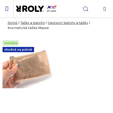
Přejít
na
Hledat
obsah
NÁK
KOŠ
Domů
/
Tašky a batohy
/
Cestovní batohy a tašky
/
Kosmetická taška Mauve
novinka
vhodné na potisk