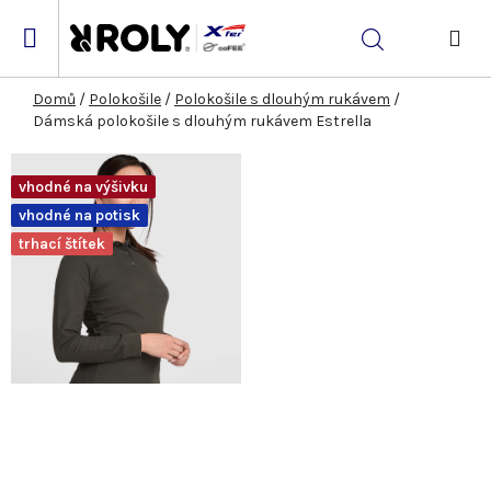
Přejít
na
Hledat
obsah
NÁK
KOŠ
Domů
/
Polokošile
/
Polokošile s dlouhým rukávem
/
Dámská polokošile s dlouhým rukávem Estrella
vhodné na výšivku
vhodné na potisk
trhací štítek