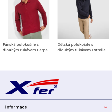
Pánská polokošile s
Dětská polokošile s
dlouhým rukávem Carpe
dlouhým rukávem Estrella
Z
á
p
Informace
a