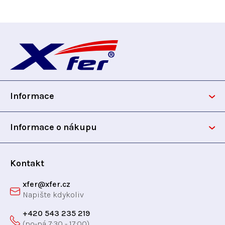
l
á
d
Z
a
c
á
í
p
p
r
Informace
v
a
k
t
y
Informace o nákupu
v
í
ý
p
Kontakt
i
xfer
@
xfer.cz
s
u
+420 543 235 219