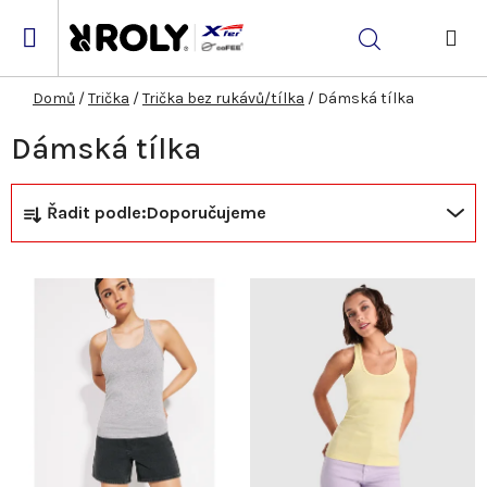
Přejít
na
Hledat
obsah
NÁK
KOŠ
Domů
/
Trička
/
Trička bez rukávů/tílka
/
Dámská tílka
Dámská tílka
Ř
V
Řadit podle:
Doporučujeme
a
ý
z
p
e
i
n
s
í
p