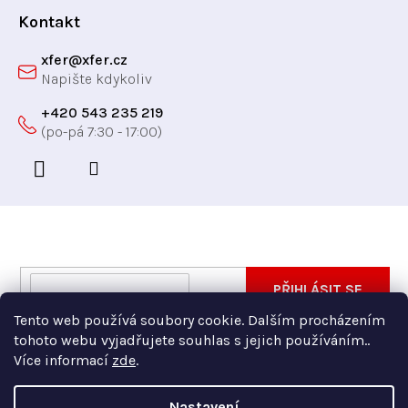
í
Kontakt
xfer
@
xfer.cz
+420 543 235 219
Odebírat newsletter
Vložte svůj e-mail a my vám budeme zasílat informace
E-
PŘIHLÁSIT SE
o nových produktech na našem e-shopu.
mail
Tento web používá soubory cookie. Dalším procházením
Vložením e-mailu souhlasíte s
podmínkami ochrany
tohoto webu vyjadřujete souhlas s jejich používáním..
osobních údajů
Více informací
zde
.
Nastavení