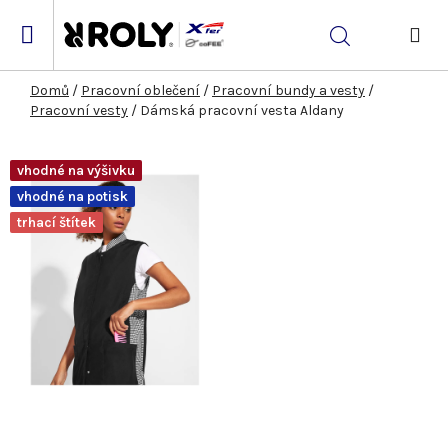
Přejít
na
Hledat
obsah
NÁK
KOŠ
Domů
/
Pracovní oblečení
/
Pracovní bundy a vesty
/
Pracovní vesty
/
Dámská pracovní vesta Aldany
vhodné na výšivku
vhodné na potisk
trhací štítek