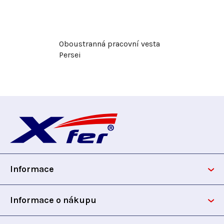
Oboustranná pracovní vesta
Persei
Z
á
p
Informace
a
t
Informace o nákupu