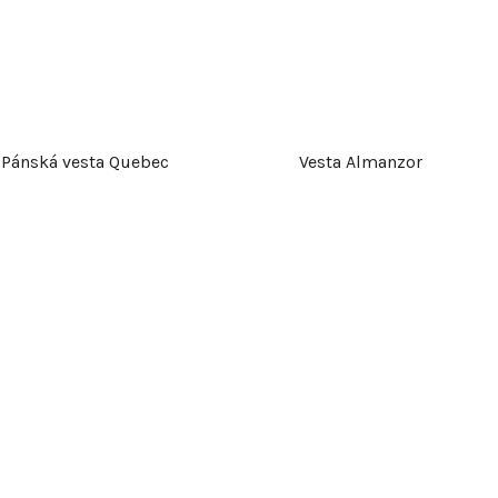
k
t
ů
Pánská vesta Quebec
Vesta Almanzor