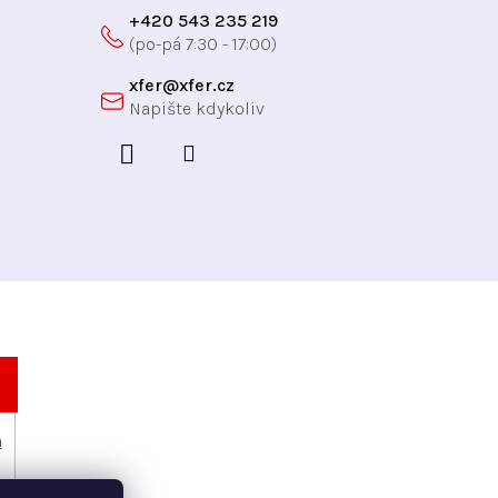
+420 543 235 219
xfer
@
xfer.cz
h