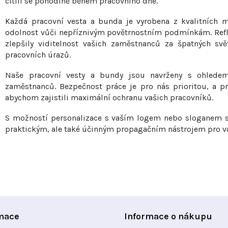
cítili se pohodlně během pracovního dne.
á
d
Každá pracovní vesta a bunda je vyrobena z kvalitních mat
a
odolnost vůči nepříznivým povětrnostním podmínkám. Refle
zlepšily viditelnost vašich zaměstnanců za špatných sv
c
pracovních úrazů.
í
p
Naše pracovní vesty a bundy jsou navrženy s ohlede
zaměstnanců. Bezpečnost práce je pro nás prioritou, a p
r
abychom zajistili maximální ochranu vašich pracovníků.
v
k
S možností personalizace s vaším logem nebo sloganem se
praktickým, ale také účinným propagačním nástrojem pro v
y
v
ý
p
i
s
mace
Informace o nákupu
u