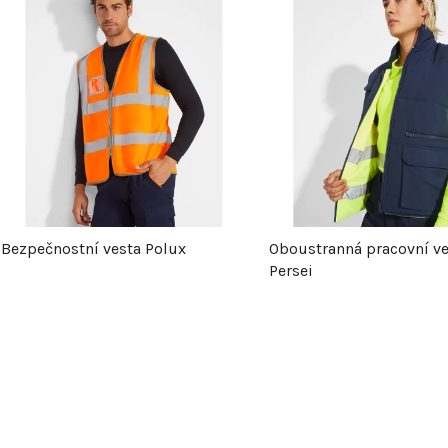
ý
p
s
p
Bezpečnostní vesta Polux
Oboustranná pracovní ve
r
Persei
o
d
u