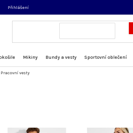
Přihlášení
okošile
Mikiny
Bundy a vesty
Sportovní oblečení
Pracovní vesty
V