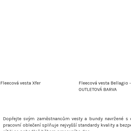
Fleecová vesta Xfer
Fleecová vesta Bellagio -
OUTLETOVÁ BARVA
O
v
Dopřejte svým zaměstnancům vesty a bundy navržené s o
l
pracovní oblečení splňuje nejvyšší standardy kvality a bezp