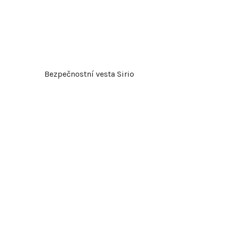
t
ů
Bezpečnostní vesta Sirio