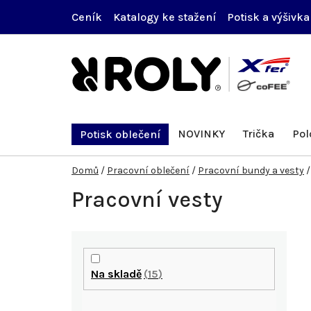
Přejít
Ceník
Katalogy ke stažení
Potisk a výšivka
na
obsah
NOVINKY
Trička
Pol
Potisk oblečení
Domů
/
Pracovní oblečení
/
Pracovní bundy a vesty
/
Pracovní vesty
P
o
Na skladě
15