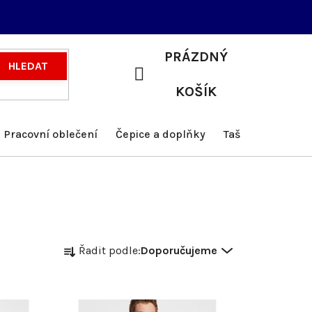
PRÁZDNÝ
HLEDAT
NÁKUPNÍ
KOŠÍK
KOŠÍK
Pracovní oblečení
Čepice a doplňky
Tašky a batohy
Ř
Řadit podle:
Doporučujeme
a