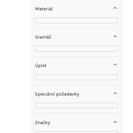
e
Materiál
l
Gramáž
Úplet
Speciální požadavky
Značky