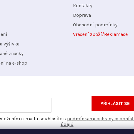
Kontakty
Doprava
Obchodní podmínky
žení
Vrácení zboží/Reklamace
a výšivka
ané značky
ení na e-shop
nformace o nových produktech na našem e-shopu.
E-
PŘIHLÁSIT SE
mail
Vložením e-mailu souhlasíte s
podmínkami ochrany osobníc
údajů