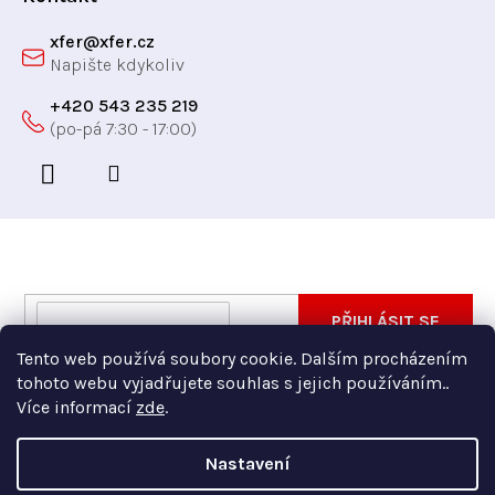
xfer
@
xfer.cz
+420 543 235 219
Odebírat newsletter
Vložte svůj e-mail a my vám budeme zasílat informace
E-
PŘIHLÁSIT SE
o nových produktech na našem e-shopu.
mail
Tento web používá soubory cookie. Dalším procházením
Vložením e-mailu souhlasíte s
podmínkami ochrany
tohoto webu vyjadřujete souhlas s jejich používáním..
osobních údajů
Více informací
zde
.
Nastavení