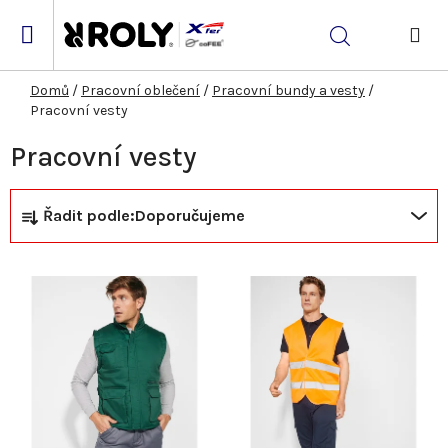
Přejít
na
Hledat
obsah
NÁK
KOŠ
Domů
/
Pracovní oblečení
/
Pracovní bundy a vesty
/
Pracovní vesty
Pracovní vesty
Ř
V
Řadit podle:
Doporučujeme
a
ý
z
p
e
i
n
s
í
p