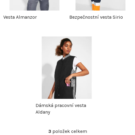
p
r
Vesta Almanzor
Bezpečnostní vesta Sirio
r
o
o
d
d
u
u
k
k
t
t
ů
Dámská pracovní vesta
ů
Aldany
3
položek celkem
O