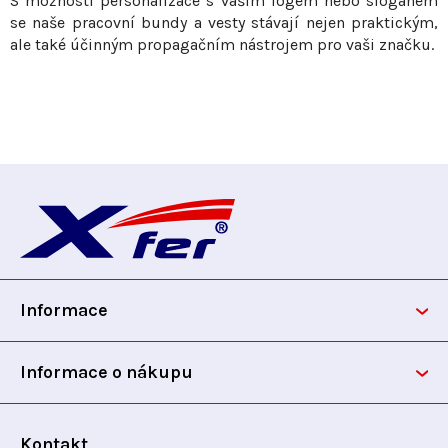
S možností personalizace s vaším logem nebo sloganem
se naše pracovní bundy a vesty stávají nejen praktickým,
ale také účinným propagačním nástrojem pro vaši značku.
Z
á
p
Informace
a
t
Informace o nákupu
í
Kontakt