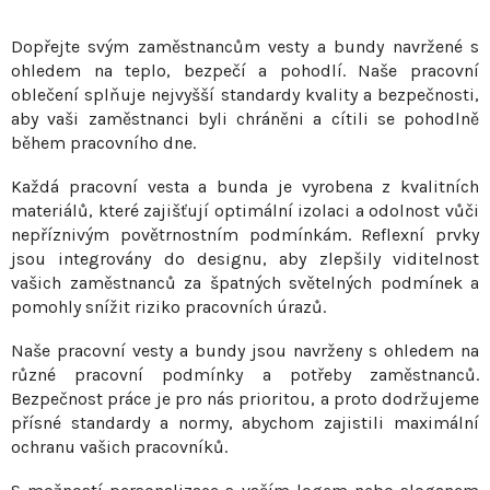
v
Dopřejte svým zaměstnancům vesty a bundy navržené s
l
ohledem na teplo, bezpečí a pohodlí. Naše pracovní
á
oblečení splňuje nejvyšší standardy kvality a bezpečnosti,
d
aby vaši zaměstnanci byli chráněni a cítili se pohodlně
a
během pracovního dne.
c
í
Každá pracovní vesta a bunda je vyrobena z kvalitních
p
materiálů, které zajišťují optimální izolaci a odolnost vůči
r
nepříznivým povětrnostním podmínkám. Reflexní prvky
v
jsou integrovány do designu, aby zlepšily viditelnost
vašich zaměstnanců za špatných světelných podmínek a
k
pomohly snížit riziko pracovních úrazů.
y
v
Naše pracovní vesty a bundy jsou navrženy s ohledem na
ý
různé pracovní podmínky a potřeby zaměstnanců.
p
Bezpečnost práce je pro nás prioritou, a proto dodržujeme
i
přísné standardy a normy, abychom zajistili maximální
s
ochranu vašich pracovníků.
u