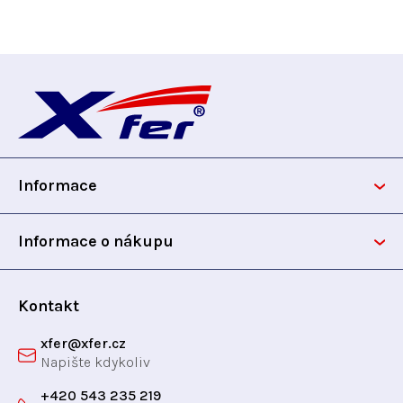
Z
á
p
Informace
a
t
Informace o nákupu
í
Kontakt
xfer
@
xfer.cz
+420 543 235 219