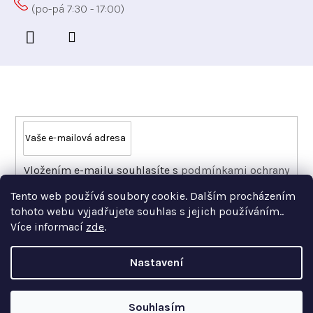
Odebírat newsletter
Vložením e-mailu souhlasíte s
podmínkami ochrany
osobních údajů
Tento web používá soubory cookie. Dalším procházením
PŘIHLÁSIT SE
tohoto webu vyjadřujete souhlas s jejich používáním..
Více informací
zde
.
Nastavení
Copyright 2026
Xfer
. Všechna práva vyhrazena.
Souhlasím
Vytvořil Shoptet Premium