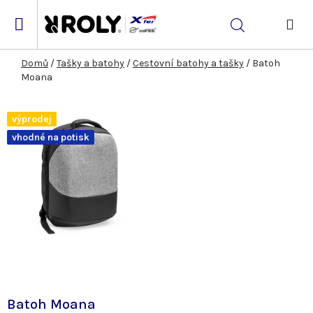
Přejít
na
Hledat
obsah
NÁK
KOŠ
Domů
/
Tašky a batohy
/
Cestovní batohy a tašky
/
Batoh
Moana
výprodej
vhodné na potisk
Batoh Moana