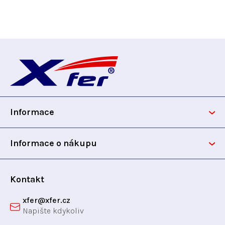
Z
á
p
Informace
a
t
Informace o nákupu
í
Kontakt
xfer
@
xfer.cz