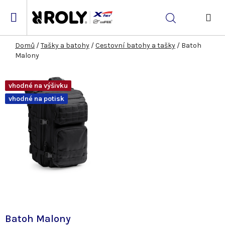
Přejít
na
Hledat
obsah
NÁK
KOŠ
Domů
/
Tašky a batohy
/
Cestovní batohy a tašky
/
Batoh
Malony
vhodné na výšivku
vhodné na potisk
Batoh Malony