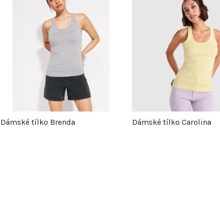
ý
p
s
p
Dámské tílko Brenda
Dámské tílko Carolina
r
o
d
u