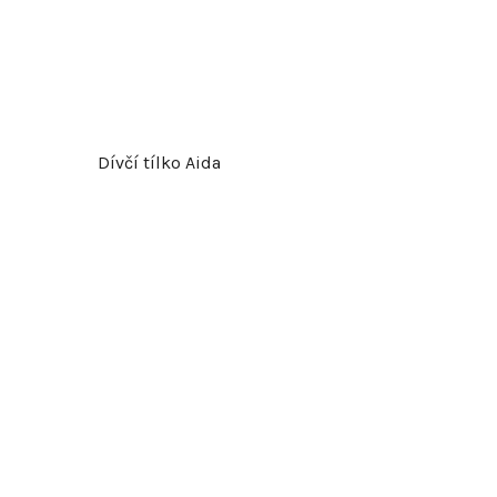
t
ů
Dívčí tílko Aida