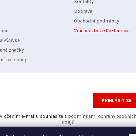
Kontakty
í
Doprava
p
Obchodní podmínky
r
v
žení
Vrácení zboží/Reklamace
k
a výšivka
y
ané značky
v
ení na e-shop
ý
p
i
s
nformace o nových produktech na našem e-shopu.
u
E-
PŘIHLÁSIT SE
mail
Vložením e-mailu souhlasíte s
podmínkami ochrany osobníc
údajů