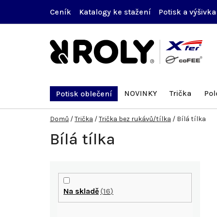
Přejít
Ceník
Katalogy ke stažení
Potisk a výšivka
na
obsah
NOVINKY
Trička
Pol
Potisk oblečení
Domů
/
Trička
/
Trička bez rukávů/tílka
/
Bílá tílka
Bílá tílka
P
o
Na skladě
16