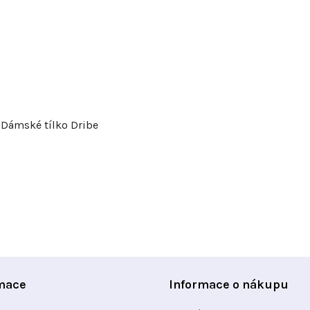
Dámské tílko Dribe
O
v
l
á
d
a
mace
Informace o nákupu
c