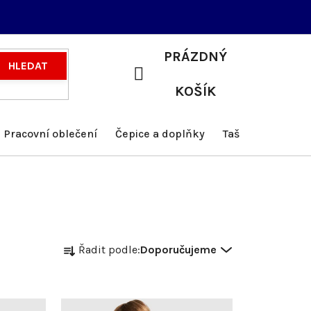
PRÁZDNÝ
HLEDAT
NÁKUPNÍ
KOŠÍK
KOŠÍK
Pracovní oblečení
Čepice a doplňky
Tašky a batohy
Ř
Řadit podle:
Doporučujeme
a