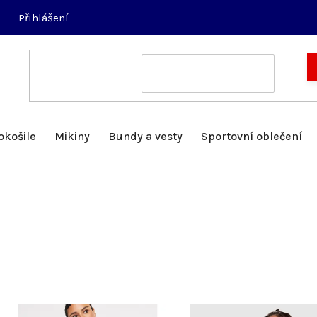
Přihlášení
okošile
Mikiny
Bundy a vesty
Sportovní oblečení
V