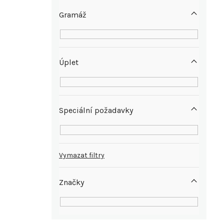
e
Gramáž
l
Úplet
Speciální požadavky
Vymazat filtry
Značky