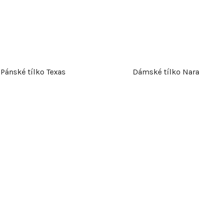
k
t
ů
Pánské tílko Texas
Dámské tílko Nara