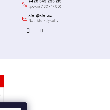
+420 543 235 219
xfer
@
xfer.cz
h