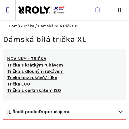
Přejít
na
Hledat
obsah
NÁK
KOŠ
Domů
/
Trička
/
Dámská bílá trička XL
Dámská bílá trička XL
NOVINKY - TRIČKA
Trička s krátkým rukávem
Trička s dlouhým rukávem
Trička bez rukávů/tílka
Trička ECO
Trička s certifikátem ISO
Ř
V
Řadit podle:
Doporučujeme
a
ý