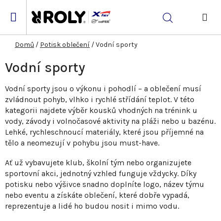
Přejít
na
Hledat
obsah
NÁK
KOŠ
Domů
/
Potisk oblečení
/
Vodní sporty
Vodní sporty
Vodní sporty jsou o výkonu i pohodlí – a oblečení musí
zvládnout pohyb, vlhko i rychlé střídání teplot. V této
kategorii najdete výběr kousků vhodných na trénink u
vody, závody i volnočasové aktivity na pláži nebo u bazénu.
Lehké, rychleschnoucí materiály, které jsou příjemné na
tělo a neomezují v pohybu jsou must-have.
Ať už vybavujete klub, školní tým nebo organizujete
sportovní akci, jednotný vzhled funguje vždycky. Díky
potisku nebo výšivce snadno doplníte logo, název týmu
nebo eventu a získáte oblečení, které dobře vypadá,
reprezentuje a lidé ho budou nosit i mimo vodu.