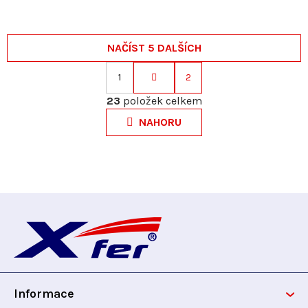
NAČÍST 5 DALŠÍCH
1
2
S
O
t
23
položek celkem
v
r
NAHORU
l
á
á
n
d
k
a
o
c
v
Z
í
á
p
n
á
r
í
v
p
k
y
Informace
a
v