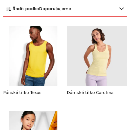
Ř
V
Řadit podle:
Doporučujeme
a
ý
z
p
e
i
n
s
í
p
p
r
Pánské tílko Texas
Dámské tílko Carolina
r
o
o
d