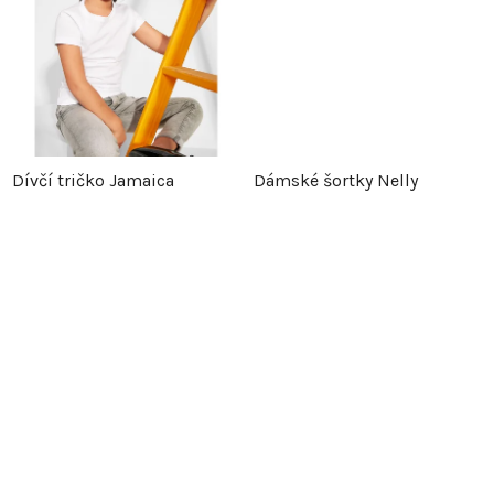
d
u
u
k
k
t
t
ů
Dívčí tričko Jamaica
Dámské šortky Nelly
ů