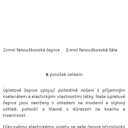
Zimní fanouškovská čepice
Zimní fanouškovská šála
6
položek celkem
O
v
Úpletové čepice spojují pohodlné nošení s příjemným
l
materiálem a elastickými vlastnostmi látky. Naše úpletové
á
čepice jsou navrženy s ohledem na moderní a stylový
d
vzhled, pohodlí a hlavně s důrazem na kvalitu a
a
trvanlivost.
c
í
Díky svému elastickému úpletu se naše čepice přizpůsobí