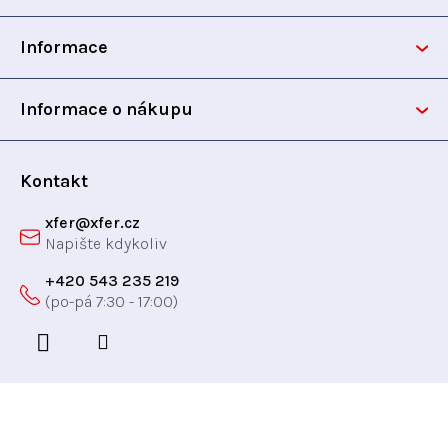
p
Informace
a
t
Informace o nákupu
í
Kontakt
xfer
@
xfer.cz
+420 543 235 219
Odebírat newsletter