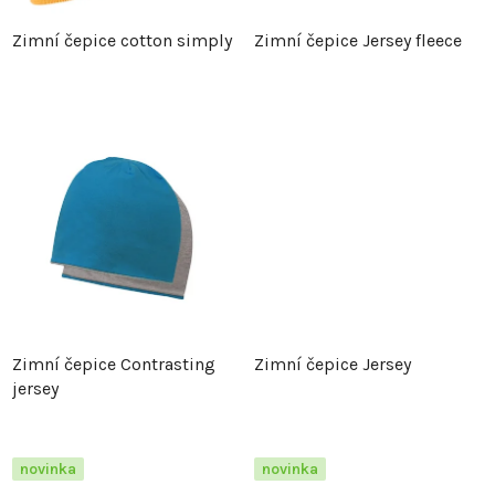
p
r
Zimní čepice cotton simply
Zimní čepice Jersey fleece
r
o
o
d
d
u
u
k
k
t
t
ů
Zimní čepice Contrasting
Zimní čepice Jersey
ů
jersey
novinka
novinka