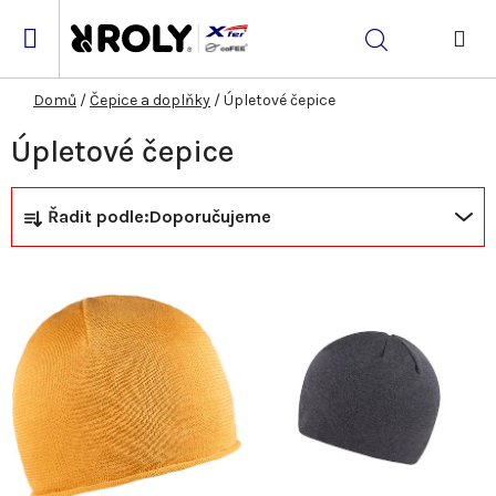
Přejít
na
Hledat
obsah
NÁK
KOŠ
Domů
/
Čepice a doplňky
/
Úpletové čepice
Úpletové čepice
Ř
V
Řadit podle:
Doporučujeme
a
ý
z
p
e
i
n
s
í
p