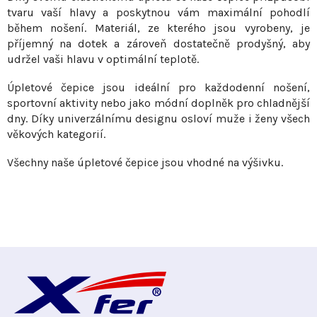
p
tvaru vaší hlavy a poskytnou vám maximální pohodlí
r
během nošení. Materiál, ze kterého jsou vyrobeny, je
v
příjemný na dotek a zároveň dostatečně prodyšný, aby
udržel vaši hlavu v optimální teplotě.
k
y
Úpletové čepice jsou ideální pro každodenní nošení,
v
sportovní aktivity nebo jako módní doplněk pro chladnější
ý
dny. Díky univerzálnímu designu osloví muže i ženy všech
p
věkových kategorií.
i
s
Všechny naše úpletové čepice jsou vhodné na výšivku.
u
Z
á