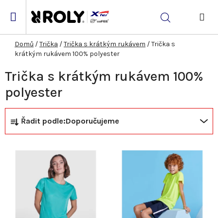
Přejít
na
Hledat
obsah
NÁK
KOŠ
Domů
/
Trička
/
Trička s krátkým rukávem
/
Trička s
krátkým rukávem 100% polyester
Trička s krátkým rukávem 100%
polyester
Ř
V
Řadit podle:
Doporučujeme
a
ý
z
p
e
i
n
s