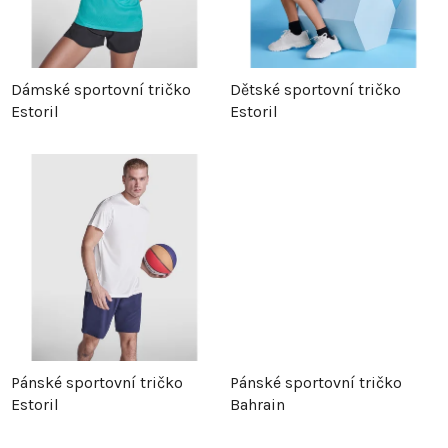
í
p
p
r
Dámské sportovní tričko
Dětské sportovní tričko
Estoril
Estoril
r
o
o
d
d
u
u
k
k
t
t
ů
Pánské sportovní tričko
Pánské sportovní tričko
ů
Estoril
Bahrain