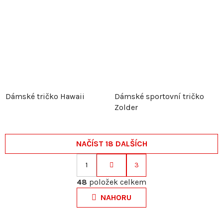
Dámské tričko Hawaii
Dámské sportovní tričko
Zolder
NAČÍST 18 DALŠÍCH
1
3
S
O
t
48
položek celkem
v
r
NAHORU
l
á
á
n