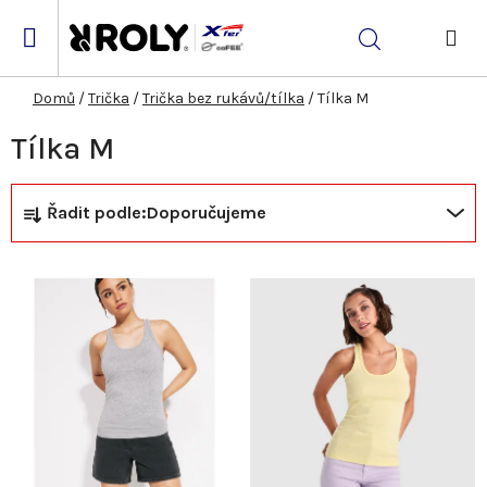
Přejít
na
Hledat
obsah
NÁK
KOŠ
Domů
/
Trička
/
Trička bez rukávů/tílka
/
Tílka M
Tílka M
Ř
V
Řadit podle:
Doporučujeme
a
ý
z
p
e
i
n
s
í
p