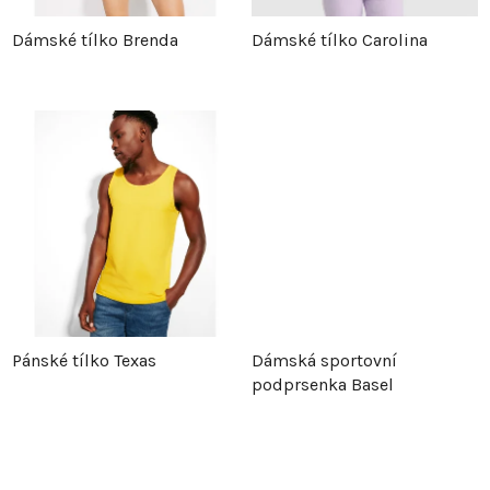
p
r
Dámské tílko Brenda
Dámské tílko Carolina
r
o
o
d
d
u
u
k
k
t
t
ů
Pánské tílko Texas
Dámská sportovní
ů
podprsenka Basel