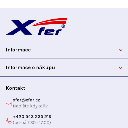
á
d
Z
a
c
á
í
p
p
r
Informace
v
a
k
t
y
Informace o nákupu
v
í
ý
p
Kontakt
i
xfer
@
xfer.cz
s
u
+420 543 235 219