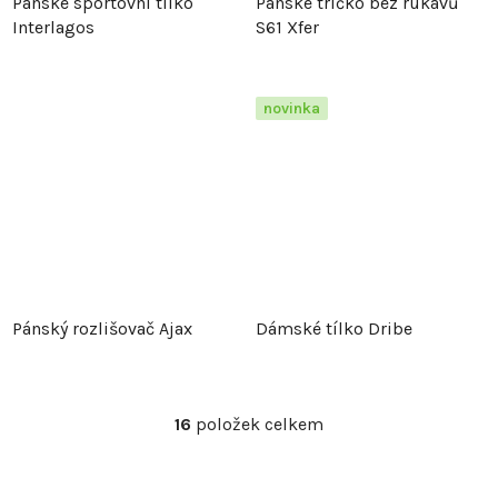
Pánské sportovní tílko
Pánské tričko bez rukávů
Interlagos
S61 Xfer
novinka
Pánský rozlišovač Ajax
Dámské tílko Dribe
16
položek celkem
O
v
l