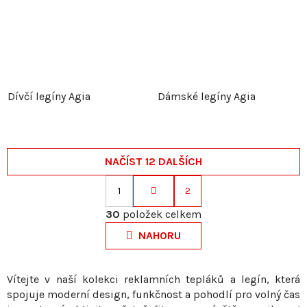
Dívčí legíny Agia
Dámské legíny Agia
NAČÍST 12 DALŠÍCH
1
2
S
O
t
30
položek celkem
v
r
NAHORU
l
á
á
n
d
k
Vítejte v naší kolekci reklamních tepláků a legín, která
a
spojuje moderní design, funkčnost a pohodlí pro volný čas
o
c