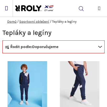
Přejít
na
Hledat
obsah
NÁK
KOŠ
Domů
/
Sportovní oblečení
/
Tepláky a legíny
Tepláky a legíny
Ř
V
Řadit podle:
Doporučujeme
a
ý
z
p
e
i
n
s
í
p