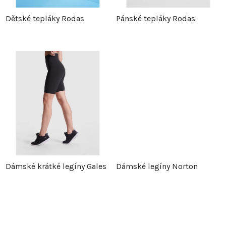
p
r
Dětské tepláky Rodas
Pánské tepláky Rodas
r
o
o
d
d
u
u
k
k
t
t
ů
Dámské krátké legíny Gales
Dámské legíny Norton
ů