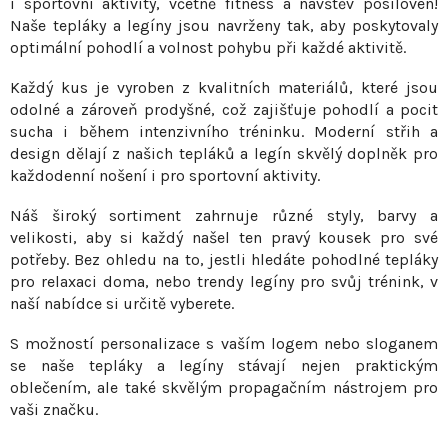
i sportovní aktivity, včetně fitness a návštěv posiloven!
v
í
Naše tepláky a legíny jsou navrženy tak, aby poskytovaly
á
p
optimální pohodlí a volnost pohybu při každé aktivitě.
n
r
í
Každý kus je vyroben z kvalitních materiálů, které jsou
v
odolné a zároveň prodyšné, což zajišťuje pohodlí a pocit
k
sucha i během intenzivního tréninku. Moderní střih a
y
design dělají z našich tepláků a legín skvělý doplněk pro
v
každodenní nošení i pro sportovní aktivity.
ý
p
Náš široký sortiment zahrnuje různé styly, barvy a
i
velikosti, aby si každý našel ten pravý kousek pro své
s
potřeby. Bez ohledu na to, jestli hledáte pohodlné tepláky
pro relaxaci doma, nebo trendy legíny pro svůj trénink, v
u
naší nabídce si určitě vyberete.
S možností personalizace s vaším logem nebo sloganem
se naše tepláky a legíny stávají nejen praktickým
oblečením, ale také skvělým propagačním nástrojem pro
vaši značku.