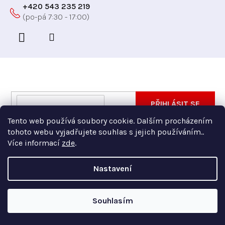
+420 543 235 219
Odebírat newsletter
Vložte svůj e-mail a my vám budeme zasílat informace
E-
PŘIHLÁSIT SE
o nových produktech na našem e-shopu.
mail
Tento web používá soubory cookie. Dalším procházením
Vložením e-mailu souhlasíte s
podmínkami ochrany
tohoto webu vyjadřujete souhlas s jejich používáním..
osobních údajů
Více informací
zde
.
Nastavení
Copyright 2026
Xfer
. Všechna práva vyhrazena.
Souhlasím
Vytvořil Shoptet Premium