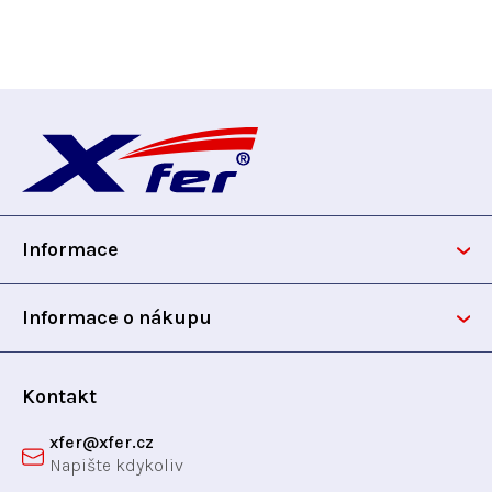
Z
á
p
Informace
a
t
Informace o nákupu
í
Kontakt
xfer
@
xfer.cz