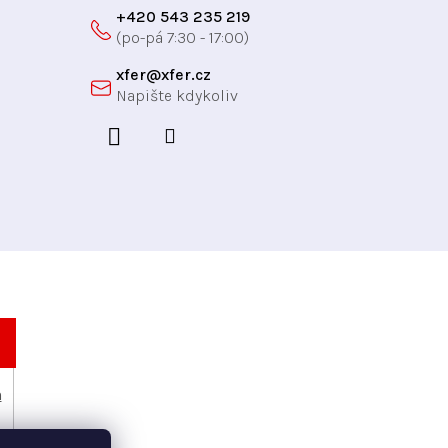
+420 543 235 219
xfer
@
xfer.cz
h