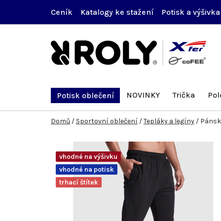
Přejít
Ceník
Katalogy ke stažení
Potisk a výšivka
na
obsah
NOVINKY
Trička
Pol
Potisk oblečení
Domů
/
Sportovní oblečení
/
Tepláky a legíny
/
Pánské
vhodné na výšivku
vhodné na potisk
trhací štítek