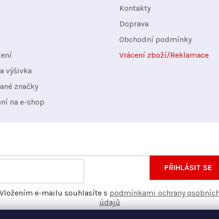
Kontakty
Doprava
Obchodní podmínky
žení
Vrácení zboží/Reklamace
a výšivka
ané značky
ení na e-shop
nformace o nových produktech na našem e-shopu.
E-
PŘIHLÁSIT SE
mail
Vložením e-mailu souhlasíte s
podmínkami ochrany osobníc
údajů