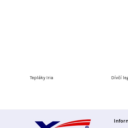
Tepláky Iria
Dívčí le
Z
Infor