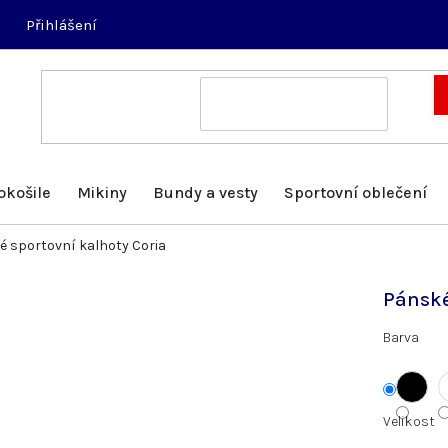
Přihlášení
okošile
Mikiny
Bundy a vesty
Sportovní oblečení
 sportovní kalhoty Coria
Pánské
Barva
Velikost