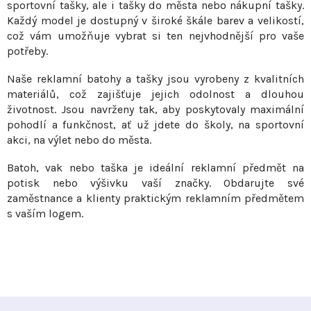
sportovní tašky, ale i tašky do města nebo nákupní tašky.
k
Každý model je dostupný v široké škále barev a velikostí,
y
což vám umožňuje vybrat si ten nejvhodnější pro vaše
v
potřeby.
ý
p
Naše reklamní batohy a tašky jsou vyrobeny z kvalitních
i
materiálů, což zajišťuje jejich odolnost a dlouhou
s
životnost. Jsou navrženy tak, aby poskytovaly maximální
pohodlí a funkčnost, ať už jdete do školy, na sportovní
u
akci, na výlet nebo do města.
Batoh, vak nebo taška je ideální reklamní předmět na
potisk nebo výšivku vaší značky. Obdarujte své
zaměstnance a klienty praktickým reklamním předmětem
s vaším logem.