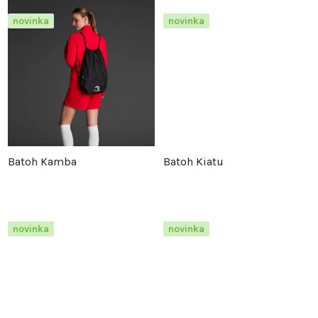
o
d
novinka
novinka
d
u
u
k
k
t
t
ů
Batoh Kamba
Batoh Kiatu
ů
novinka
novinka