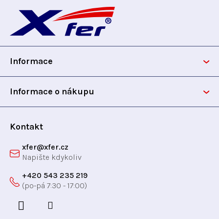
Z
á
p
Informace
a
t
Informace o nákupu
í
Kontakt
xfer
@
xfer.cz
+420 543 235 219