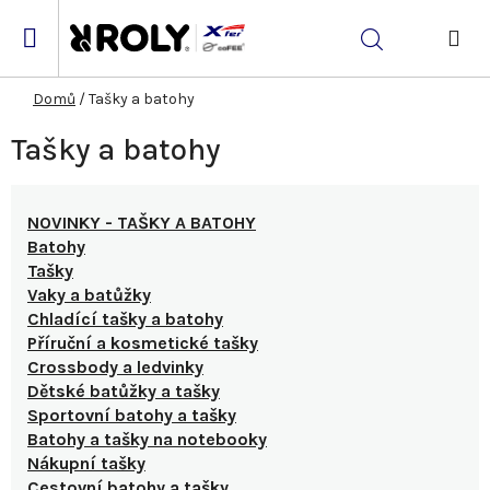
Přejít
na
Hledat
obsah
NÁK
KOŠ
Domů
/
Tašky a batohy
Tašky a batohy
NOVINKY - TAŠKY A BATOHY
Batohy
Tašky
Vaky a batůžky
Chladící tašky a batohy
Příruční a kosmetické tašky
Crossbody a ledvinky
Dětské batůžky a tašky
Sportovní batohy a tašky
Batohy a tašky na notebooky
Nákupní tašky
Cestovní batohy a tašky