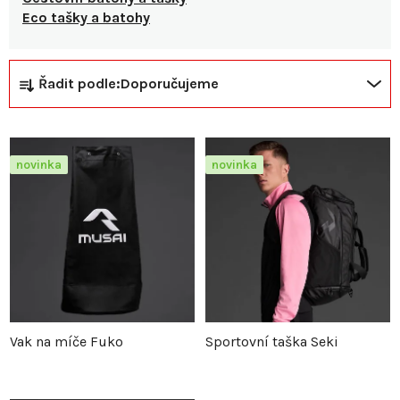
Eco tašky a batohy
Ř
V
Řadit podle:
Doporučujeme
a
ý
z
p
novinka
novinka
e
i
n
s
í
p
p
r
Vak na míče Fuko
Sportovní taška Seki
r
o