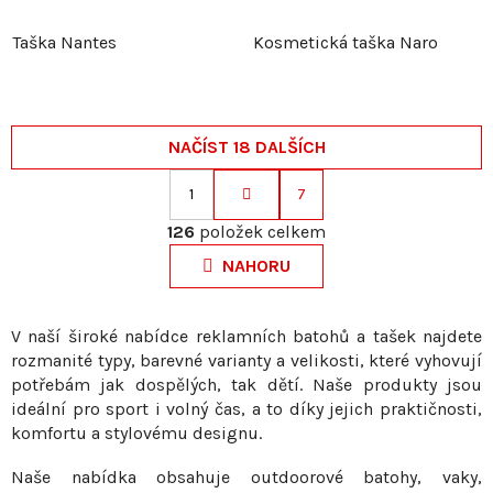
Taška Nantes
Kosmetická taška Naro
NAČÍST 18 DALŠÍCH
1
7
S
O
t
126
položek celkem
v
r
NAHORU
l
á
á
n
d
k
V naší široké nabídce reklamních batohů a tašek najdete
a
rozmanité typy, barevné varianty a velikosti, které vyhovují
o
c
potřebám jak dospělých, tak dětí. Naše produkty jsou
v
í
ideální pro sport i volný čas, a to díky jejich praktičnosti,
á
p
komfortu a stylovému designu.
n
r
í
Naše nabídka obsahuje outdoorové batohy, vaky,
v