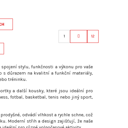
CH
1
12
S
t
r
á
n
spojení stylu, funkčnosti a výkonu pro vaše
k
o s důrazem na kvalitní a funkční materiály,
ebo tréninku.
o
v
ortky a další kousky, které jsou ideální pro
á
ness, fotbal, basketbal, tenis nebo jiný sport,
n
í
 prodyšné, odvádí vlhkost a rychle schne, což
ku. Moderní střih a design zajišťují, že naše
e ideální pro různé volnočasové aktivity.