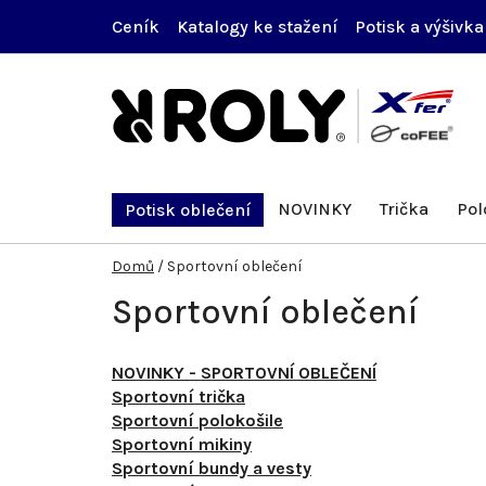
Přejít
Ceník
Katalogy ke stažení
Potisk a výšivka
na
obsah
NOVINKY
Trička
Pol
Potisk oblečení
Domů
/
Sportovní oblečení
Sportovní oblečení
NOVINKY - SPORTOVNÍ OBLEČENÍ
Sportovní trička
Sportovní polokošile
Sportovní mikiny
Sportovní bundy a vesty