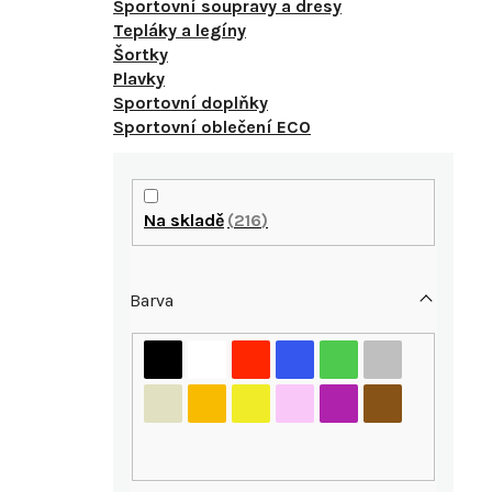
Sportovní soupravy a dresy
Tepláky a legíny
Šortky
Plavky
Sportovní doplňky
Sportovní oblečení ECO
P
o
Na skladě
216
s
Barva
t
r
i
a
n