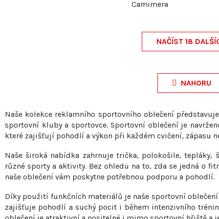
Camimera
NAČÍST 18 DALŠÍ
O
v
NAHORU
l
á
Naše kolekce reklamního sportovního oblečení představuje 
d
sportovní kluby a sportovce. Sportovní oblečení je navržen
a
které zajišťují pohodlí a výkon při každém cvičení, zápasu n
c
Naše široká nabídka zahrnuje trička, polokošile, tepláky, š
í
různé sporty a aktivity. Bez ohledu na to, zda se jedná o fit
p
naše oblečení vám poskytne potřebnou podporu a pohodlí.
r
Díky použití funkčních materiálů je naše sportovní oblečení
v
zajišťuje pohodlí a suchý pocit i během intenzivního trénin
k
oblečení je atraktivní a nositelné i mimo sportovní hřiště a j