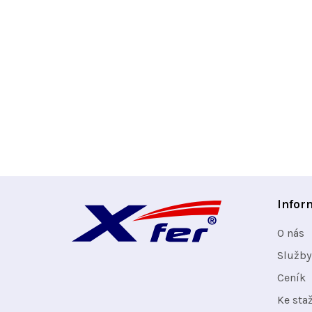
Z
Infor
á
O nás
p
Služby
Ceník
a
Ke sta