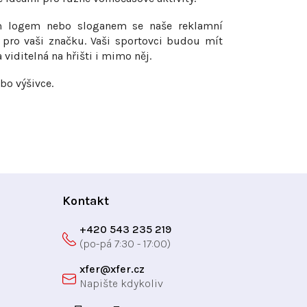
m logem nebo sloganem se naše reklamní
pro vaši značku. Vaši sportovci budou mít
viditelná na hřišti i mimo něj.
bo výšivce.
Kontakt
+420 543 235 219
xfer
@
xfer.cz