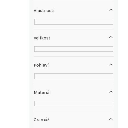
n
Vlastnosti
í
p
Velikost
a
n
Pohlaví
e
l
Materiál
Gramáž