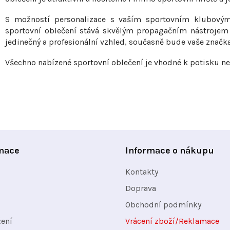
y
S možností personalizace s vaším sportovním klubový
v
sportovní oblečení stává skvělým propagačním nástrojem 
ý
jedinečný a profesionální vzhled, současně bude vaše značka 
p
Všechno nabízené sportovní oblečení je vhodné k potisku ne
i
s
u
mace
Informace o nákupu
Kontakty
Doprava
Obchodní podmínky
žení
Vrácení zboží/Reklamace