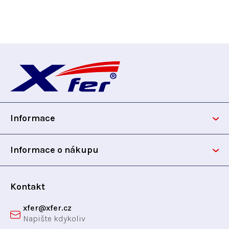
Z
á
p
Informace
a
t
Informace o nákupu
í
Kontakt
xfer
@
xfer.cz