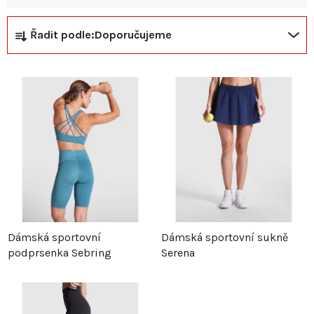
Ř
V
Řadit podle:
Doporučujeme
a
ý
z
p
e
i
n
s
í
p
p
r
Dámská sportovní
Dámská sportovní sukně
podprsenka Sebring
Serena
r
o
o
d