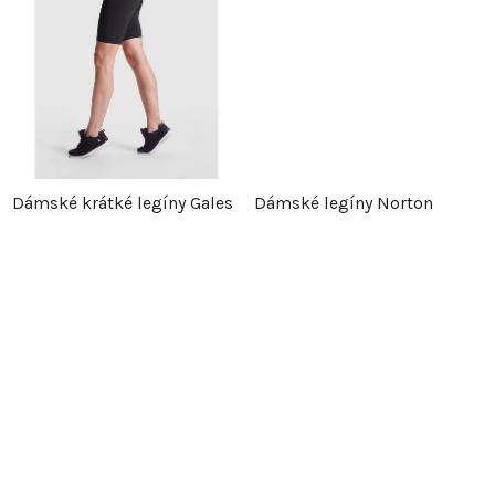
d
u
u
k
k
t
t
ů
Dámské krátké legíny Gales
Dámské legíny Norton
ů