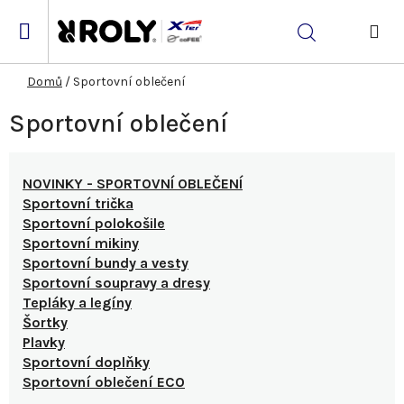
Přejít
na
Hledat
obsah
NÁK
KOŠ
Domů
/
Sportovní oblečení
Sportovní oblečení
NOVINKY - SPORTOVNÍ OBLEČENÍ
Sportovní trička
Sportovní polokošile
Sportovní mikiny
Sportovní bundy a vesty
Sportovní soupravy a dresy
Tepláky a legíny
Šortky
Plavky
Sportovní doplňky
Sportovní oblečení ECO