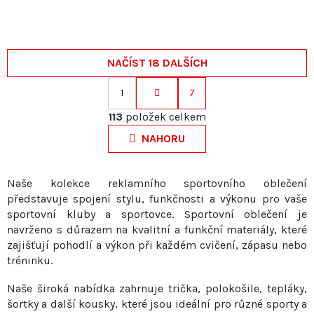
NAČÍST 18 DALŠÍCH
1
7
S
O
t
113
položek celkem
v
r
NAHORU
l
á
á
n
d
k
Naše kolekce reklamního sportovního oblečení
a
představuje spojení stylu, funkčnosti a výkonu pro vaše
o
c
sportovní kluby a sportovce. Sportovní oblečení je
v
í
navrženo s důrazem na kvalitní a funkční materiály, které
á
p
zajišťují pohodlí a výkon při každém cvičení, zápasu nebo
n
r
tréninku.
í
v
Naše široká nabídka zahrnuje trička, polokošile, tepláky,
k
šortky a další kousky, které jsou ideální pro různé sporty a
y