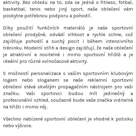
aktivity. Bez ohledu na to, zda se jedná o fitness, fotbal,
v
basketbal, tenis nebo jiný sport, naše oblečení vám
ý
poskytne potřebnou podporu a pohodlí.
p
i
Díky použití funkčních materiálů je naše sportovní
s
oblečení prodyšné, odvádí vlhkost a rychle schne, což
zajišťuje pohodlí a suchý pocit i během intenzivního
u
tréninku. Moderní střih a design zajišťují, že naše oblečení
je atraktivní a nositelné i mimo sportovní hřiště a je
ideální pro různé volnočasové aktivity.
S možností personalizace s vaším sportovním klubovým
logem nebo sloganem se naše reklamní sportovní
oblečení stává skvělým propagačním nástrojem pro vaši
značku. Vaši sportovci budou mít jedinečný a
profesionální vzhled, současně bude vaše značka viditelná
na hřišti i mimo něj.
Všechno nabízené sportovní oblečení je vhodné k potisku
nebo výšivce.