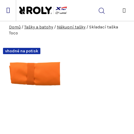
Přejít
na
Hledat
obsah
NÁK
KOŠ
Domů
/
Tašky a batohy
/
Nákupní tašky
/
Skladací taška
Toco
vhodné na potisk