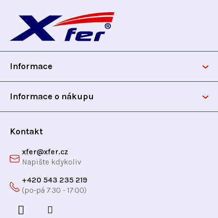
Z
á
p
Informace
a
t
Informace o nákupu
í
Kontakt
xfer
@
xfer.cz
+420 543 235 219