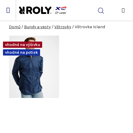
Přejít
na
Hledat
obsah
NÁK
KOŠ
Domů
/
Bundy a vesty
/
Větrovky
/
Větrovka Island
vhodné na výšivku
vhodné na potisk