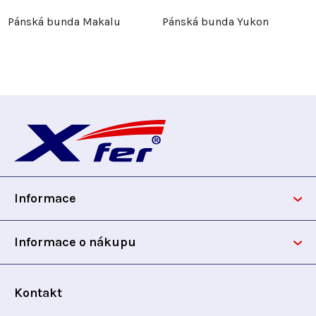
Pánská bunda Makalu
Pánská bunda Yukon
Z
á
p
Informace
a
t
Informace o nákupu
í
Kontakt