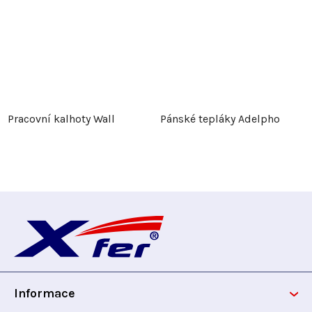
Pracovní kalhoty Wall
Pánské tepláky Adelpho
Z
á
p
Informace
a