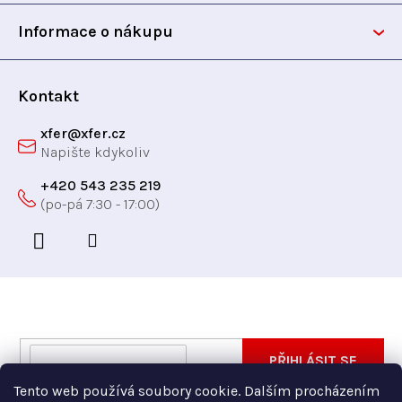
t
Informace o nákupu
í
Kontakt
xfer
@
xfer.cz
+420 543 235 219
Odebírat newsletter
Vložte svůj e-mail a my vám budeme zasílat informace
E-
PŘIHLÁSIT SE
o nových produktech na našem e-shopu.
mail
Tento web používá soubory cookie. Dalším procházením