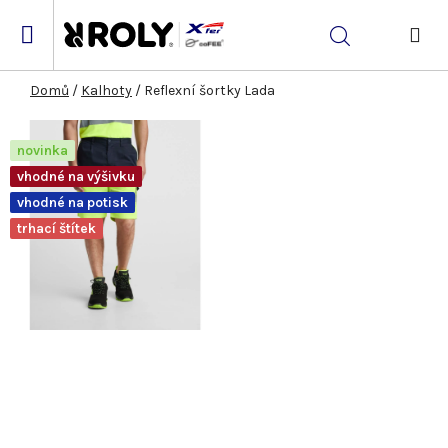
Přejít
na
Hledat
obsah
NÁK
KOŠ
Domů
/
Kalhoty
/
Reflexní šortky Lada
novinka
vhodné na výšivku
vhodné na potisk
trhací štítek