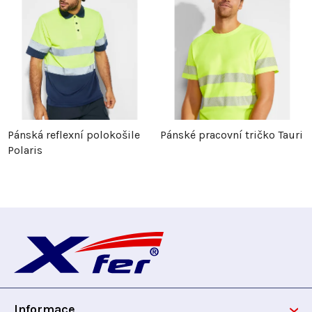
Pánská reflexní polokošile
Pánské pracovní tričko Tauri
Polaris
Z
á
p
Informace