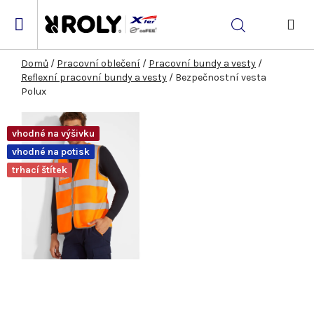
Přejít
na
Hledat
obsah
NÁK
KOŠ
Domů
/
Pracovní oblečení
/
Pracovní bundy a vesty
/
Reflexní pracovní bundy a vesty
/
Bezpečnostní vesta
Polux
vhodné na výšivku
vhodné na potisk
trhací štítek