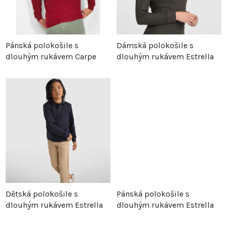
í
p
p
r
Pánská polokošile s
Dámská polokošile s
dlouhým rukávem Carpe
dlouhým rukávem Estrella
r
o
o
d
d
u
u
k
k
t
t
ů
Dětská polokošile s
Pánská polokošile s
ů
dlouhým rukávem Estrella
dlouhým rukávem Estrella