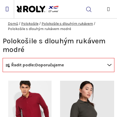
Přejít
na
Hledat
obsah
NÁK
KOŠ
Domů
/
Polokošile
/
Polokošile s dlouhým rukávem
/
Polokošile s dlouhým rukávem modré
Polokošile s dlouhým rukávem
modré
Ř
V
Řadit podle:
Doporučujeme
a
ý
z
p
e
i
n
s