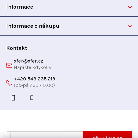
Informace
a
t
Informace o nákupu
í
Kontakt
xfer
@
xfer.cz
+420 543 235 219
Odebírat newsletter
Vložte svůj e-mail a my vám budeme zasílat informace
E-