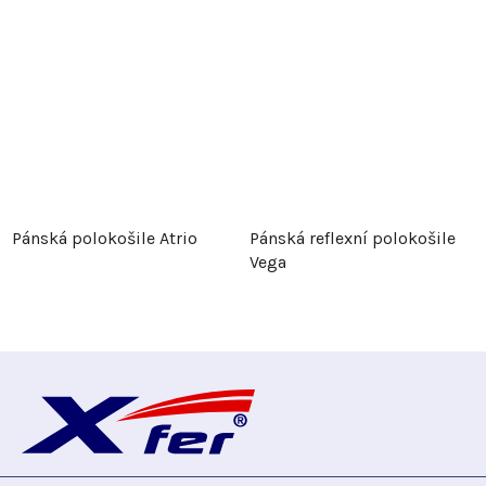
Pánská polokošile Atrio
Pánská reflexní polokošile
Vega
Z
á
p