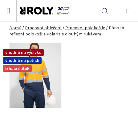
Přejít
na
Hledat
obsah
NÁK
KOŠ
Domů
/
Pracovní oblečení
/
Pracovní polokošile
/
Pánská
reflexní polokošile Polaris s dlouhým rukávem
vhodné na výšivku
vhodné na potisk
trhací štítek