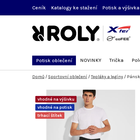
Přejít
Ceník
Katalogy ke stažení
Potisk a výšivka
na
obsah
NOVINKY
Trička
Pol
Potisk oblečení
Domů
/
Sportovní oblečení
/
Tepláky a legíny
/
Pánsk
vhodné na výšivku
vhodné na potisk
trhací štítek