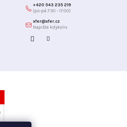
+420 543 235 219
xfer
@
xfer.cz
h