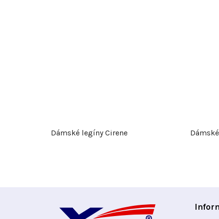
Dámské legíny Cirene
Dámské 
Z
Infor