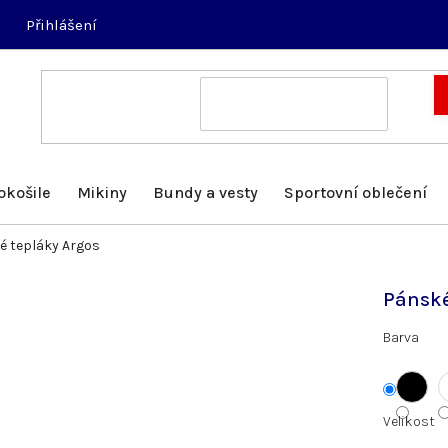
Přihlášení
okošile
Mikiny
Bundy a vesty
Sportovní oblečení
é tepláky Argos
Pánské
Barva
Velikost