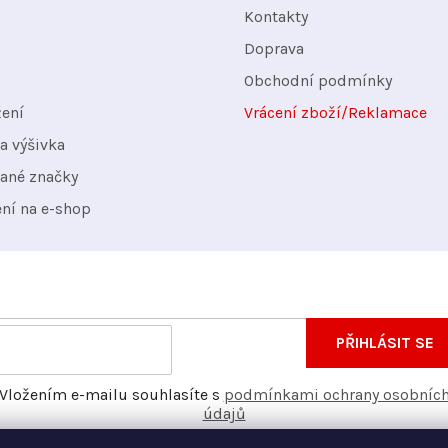
Kontakty
Doprava
Obchodní podmínky
žení
Vrácení zboží/Reklamace
a výšivka
ané značky
ení na e-shop
nformace o nových produktech na našem e-shopu.
E-
PŘIHLÁSIT SE
mail
Vložením e-mailu souhlasíte s
podmínkami ochrany osobníc
údajů