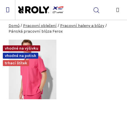
Přejít
na
Hledat
obsah
NÁK
KOŠ
Domů
/
Pracovní oblečení
/
Pracovní haleny a blůzy
/
Pánská pracovní blůza Ferox
vhodné na výšivku
vhodné na potisk
trhací štítek