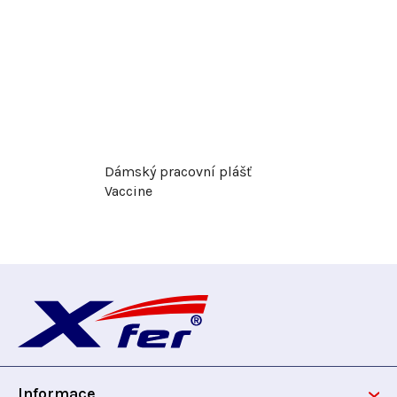
Dámský pracovní plášť
Vaccine
Z
á
p
Informace