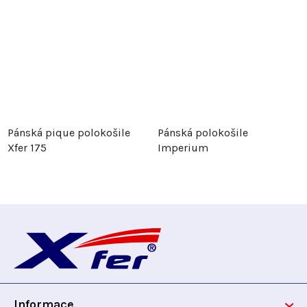
Pánská pique polokošile
Pánská polokošile
Xfer 175
Imperium
Z
á
p
Informace