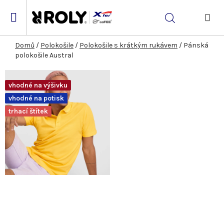
Přejít
na
Hledat
obsah
NÁK
KOŠ
Domů
/
Polokošile
/
Polokošile s krátkým rukávem
/
Pánská
polokošile Austral
vhodné na výšivku
vhodné na potisk
trhací štítek