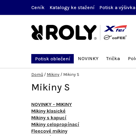
Přejít
Ceník
Katalogy ke stažení
Potisk a výšivka
na
obsah
NOVINKY
Trička
Pol
Potisk oblečení
Domů
/
Mikiny
/
Mikiny S
Mikiny S
NOVINKY - MIKINY
Mikiny klasické
Mikiny s kapucí
Mikiny celopropínací
Fleecové mikiny