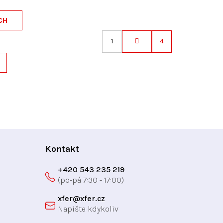
CH
1
4
S
t
r
á
n
k
o
v
á
Kontakt
n
í
+420 543 235 219
xfer
@
xfer.cz