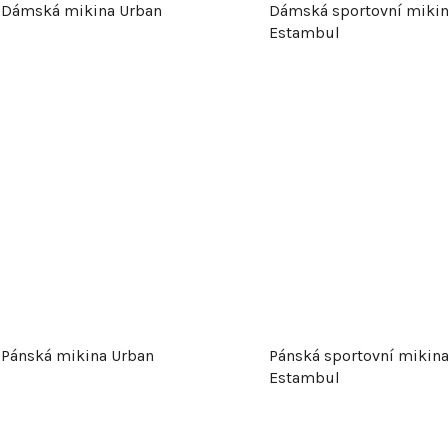
Dámská mikina Urban
Dámská sportovní miki
r
Estambul
o
d
u
k
t
ů
Pánská mikina Urban
Pánská sportovní mikin
Estambul