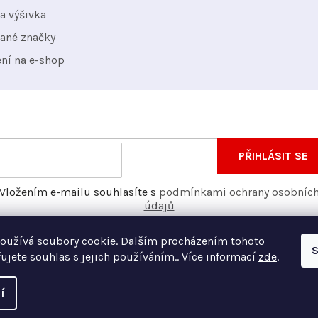
v
a výšivka
ý
ané značky
p
ení na e-shop
i
s
u
nformace o nových produktech na našem e-shopu.
E-
PŘIHLÁSIT SE
mail
Vložením e-mailu souhlasíte s
podmínkami ochrany osobníc
údajů
oužívá soubory cookie. Dalším procházením tohoto
S
ujete souhlas s jejich používáním.. Více informací
zde
.
í
Vyt