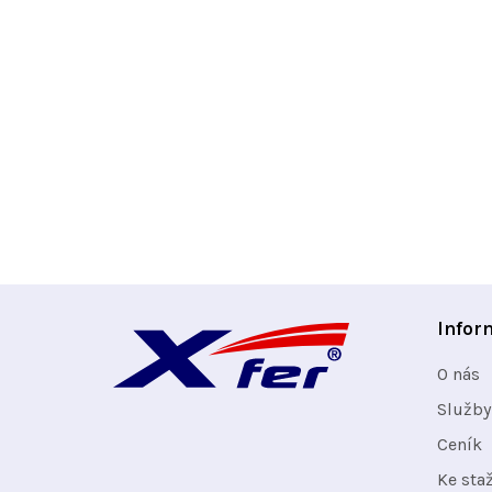
Z
Infor
á
O nás
p
Služby
Ceník
a
Ke sta