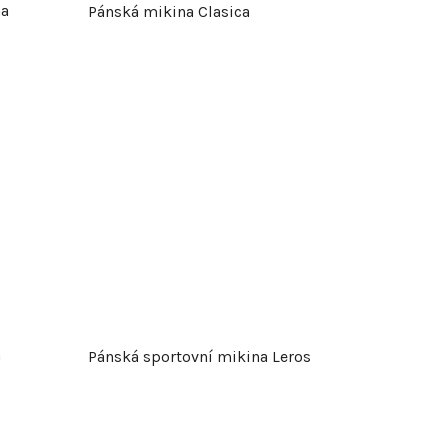
na
Pánská mikina Clasica
o
d
u
k
t
ů
a
Pánská sportovní mikina Leros