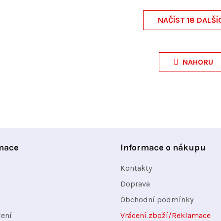
NAČÍST 18 DALŠÍ
O
v
NAHORU
l
á
d
a
c
í
mace
Informace o nákupu
p
Kontakty
r
v
Doprava
k
Obchodní podmínky
y
žení
Vrácení zboží/Reklamace