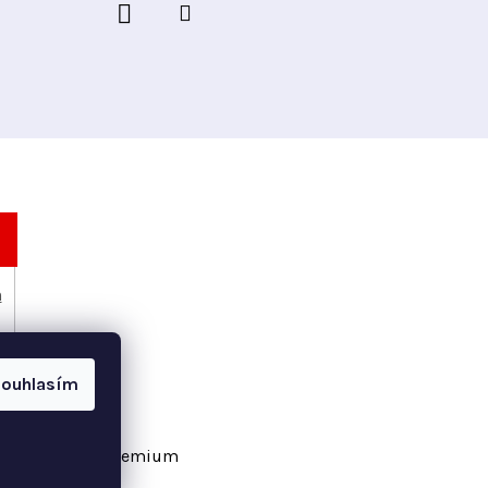
h
ouhlasím
vořil Shoptet Premium