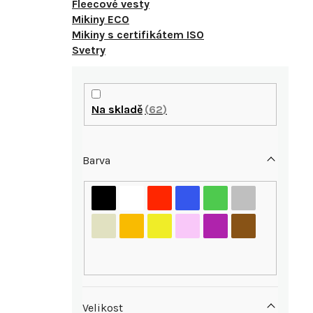
Fleecové vesty
Mikiny ECO
Mikiny s certifikátem ISO
Svetry
P
o
Na skladě
62
s
Barva
t
r
i
a
n
n
Velikost