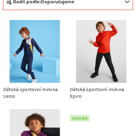
Ř
V
Řadit podle:
Doporučujeme
a
ý
z
p
e
i
n
s
í
p
p
r
Dětská sportovní mikina
Dětská sportovní mikina
Leros
Epiro
r
o
o
d
novinka
d
u