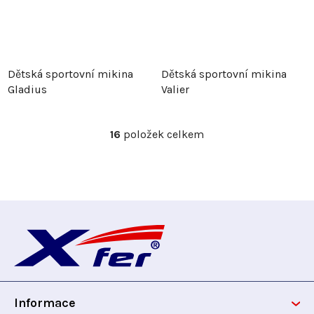
Dětská sportovní mikina
Dětská sportovní mikina
Gladius
Valier
16
položek celkem
O
v
l
á
d
Z
a
c
á
í
p
p
r
Informace
v