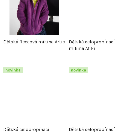
u
k
k
t
t
ů
Dětská fleecová mikina Artic
Dětská celopropínací
ů
mikina Afiki
novinka
novinka
Dětská celopropínací
Dětská celopropínací