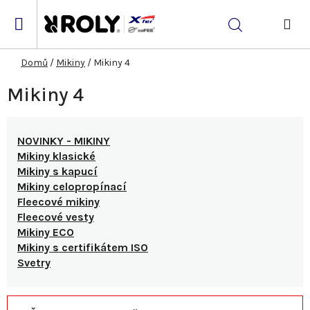
Přejít
na
Hledat
obsah
NÁK
KOŠ
Domů
/
Mikiny
/
Mikiny 4
Mikiny 4
NOVINKY - MIKINY
Mikiny klasické
Mikiny s kapucí
Mikiny celopropínací
Fleecové mikiny
Fleecové vesty
Mikiny ECO
Mikiny s certifikátem ISO
Svetry