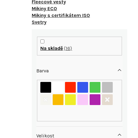
Fleecové vesty
Mikiny ECO
Mikiny s certifikátem ISO
Svetry
P
o
Na skladě
16
s
Barva
t
r
i
a
n
n
Velikost