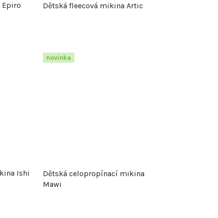
 Epiro
Dětská fleecová mikina Artic
o
d
novinka
u
k
t
ů
kina Ishi
Dětská celopropínací mikina
Mawi