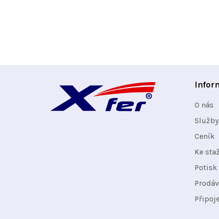
Z
Infor
á
O nás
p
Služby
Ceník
a
Ke sta
t
Potisk 
Prodáv
í
Připoj