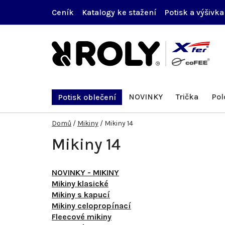
Přejít
Ceník
Katalogy ke stažení
Potisk a výšivka
na
obsah
NOVINKY
Trička
Pol
Potisk oblečení
Domů
/
Mikiny
/
Mikiny 14
Mikiny 14
NOVINKY - MIKINY
Mikiny klasické
Mikiny s kapucí
Mikiny celopropínací
Fleecové mikiny