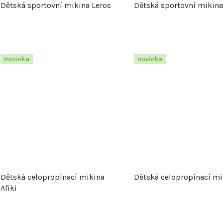
Dětská sportovní mikina Leros
Dětská sportovní mikina
r
o
d
novinka
novinka
u
k
t
ů
Dětská celopropínací mikina
Dětská celopropínací mi
Afiki