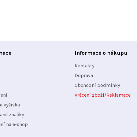
O
v
l
á
d
a
mace
Informace o nákupu
c
Kontakty
í
Doprava
p
Obchodní podmínky
r
v
žení
Vrácení zboží/Reklamace
k
a výšivka
y
ané značky
v
ení na e-shop
ý