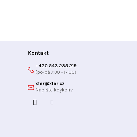
Kontakt
+420 543 235 219
xfer
@
xfer.cz