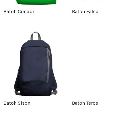
p
r
Batoh Condor
Batoh Falco
r
o
o
d
d
u
u
k
k
t
t
ů
Batoh Sison
Batoh Teros
ů