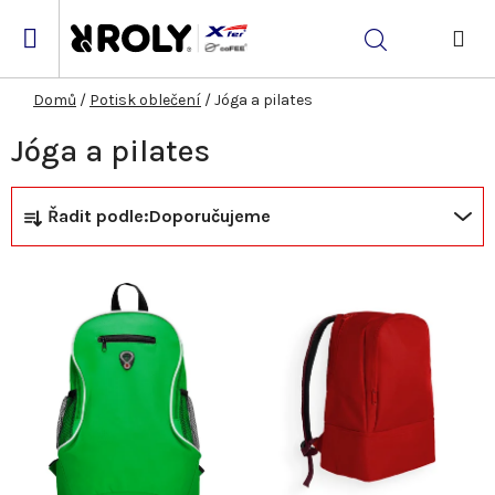
Přejít
na
Hledat
obsah
NÁK
KOŠ
Domů
/
Potisk oblečení
/
Jóga a pilates
Jóga a pilates
Ř
V
Řadit podle:
Doporučujeme
a
ý
z
p
e
i
n
s
í
p