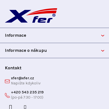
v
Z
í
á
p
n
á
r
í
v
p
k
y
Informace
a
v
ý
t
Informace o nákupu
p
i
í
s
Kontakt
u
xfer
@
xfer.cz
+420 543 235 219