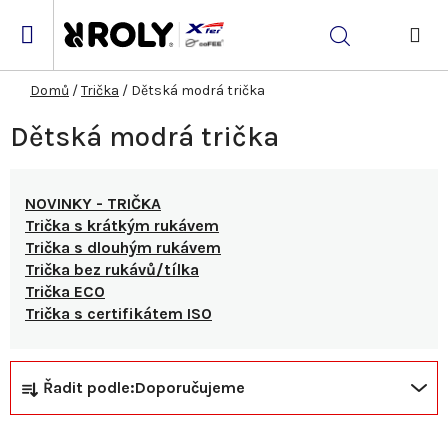
Přejít
na
Hledat
obsah
NÁK
KOŠ
Domů
/
Trička
/
Dětská modrá trička
Dětská modrá trička
NOVINKY - TRIČKA
Trička s krátkým rukávem
Trička s dlouhým rukávem
Trička bez rukávů/tílka
Trička ECO
Trička s certifikátem ISO
Ř
V
Řadit podle:
Doporučujeme
a
ý