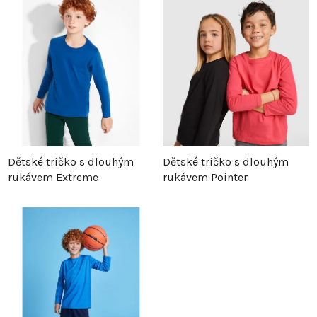
z
p
e
i
n
s
í
p
p
r
Dětské tričko s dlouhým
Dětské tričko s dlouhým
rukávem Extreme
rukávem Pointer
r
o
o
d
d
u
u
k