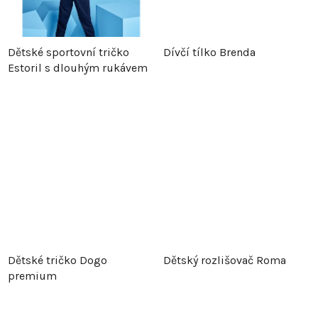
k
t
t
ů
Dětské sportovní tričko
Dívčí tílko Brenda
ů
Estoril s dlouhým rukávem
Dětské tričko Dogo
Dětský rozlišovač Roma
premium