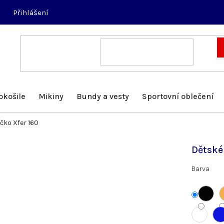
Přihlášení
okošile
Mikiny
Bundy a vesty
Sportovní oblečení
ičko Xfer 160
Dětské 
Barva