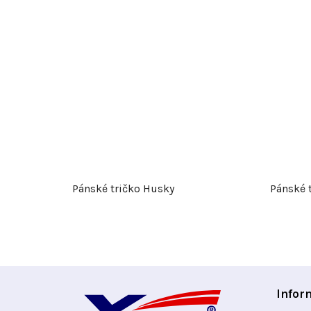
Pánské tričko Husky
Pánské 
Z
Infor