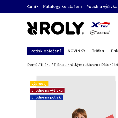
Přejít
Ceník
Katalogy ke stažení
Potisk a výšivka
na
obsah
NOVINKY
Trička
Pol
Potisk oblečení
Domů
/
Trička
/
Trička s krátkým rukávem
/
Dětské tr
výprodej
vhodné na výšivku
vhodné na potisk