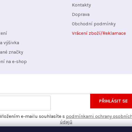
Kontakty
Doprava
Obchodní podmínky
žení
Vrácení zboží/Reklamace
a výšivka
ané značky
ení na e-shop
nformace o nových produktech na našem e-shopu.
E-
PŘIHLÁSIT SE
mail
Vložením e-mailu souhlasíte s
podmínkami ochrany osobníc
údajů