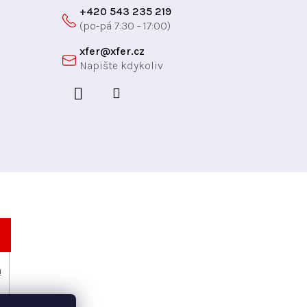
+420 543 235 219
xfer
@
xfer.cz
h