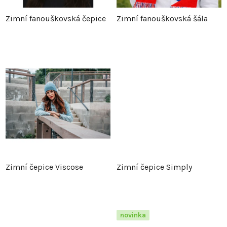
p
r
Zimní fanouškovská čepice
Zimní fanouškovská šála
r
o
o
d
d
u
u
k
k
t
t
ů
Zimní čepice Viscose
Zimní čepice Simply
ů
novinka