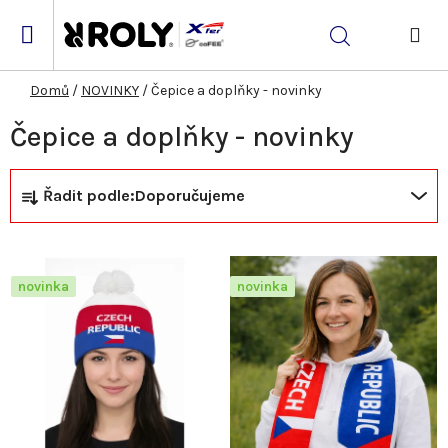
Přejít
na
Hledat
obsah
NÁK
KOŠ
Domů
/
NOVINKY
/
Čepice a doplňky - novinky
Čepice a doplňky - novinky
Ř
V
Řadit podle:
Doporučujeme
a
ý
z
p
novinka
novinka
e
i
n
s
í
p