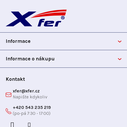
v
Z
í
á
p
n
á
r
í
v
p
k
y
Informace
a
v
ý
t
Informace o nákupu
p
i
í
s
Kontakt
u
xfer
@
xfer.cz
+420 543 235 219