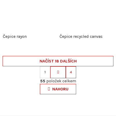
Čepice rayon
Čepice recycled canvas
NAČÍST 18 DALŠÍCH
1
4
S
O
t
55
položek celkem
v
r
NAHORU
l
á
á
n
d
k
a
o
c