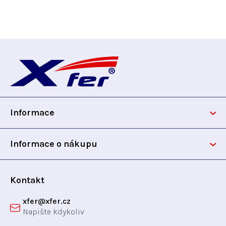
Z
á
p
Informace
a
t
Informace o nákupu
í
Kontakt
xfer
@
xfer.cz