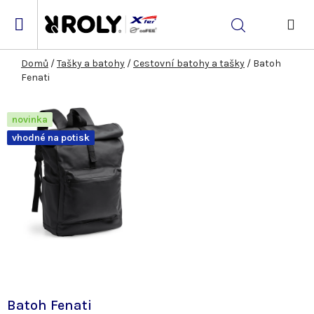
Přejít
na
Hledat
obsah
NÁK
KOŠ
Domů
/
Tašky a batohy
/
Cestovní batohy a tašky
/
Batoh
Fenati
novinka
vhodné na potisk
Batoh Fenati