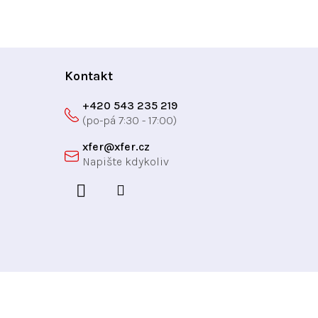
Kontakt
+420 543 235 219
xfer
@
xfer.cz