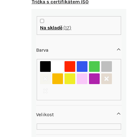
Trička s certifikátem ISO
P
o
Na skladě
17
s
Barva
t
r
i
a
n
n
Velikost
í