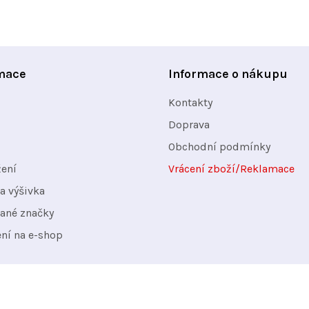
l
á
d
a
mace
Informace o nákupu
c
Kontakty
í
Doprava
p
Obchodní podmínky
r
v
žení
Vrácení zboží/Reklamace
k
a výšivka
y
ané značky
v
ení na e-shop
ý
p
i
s