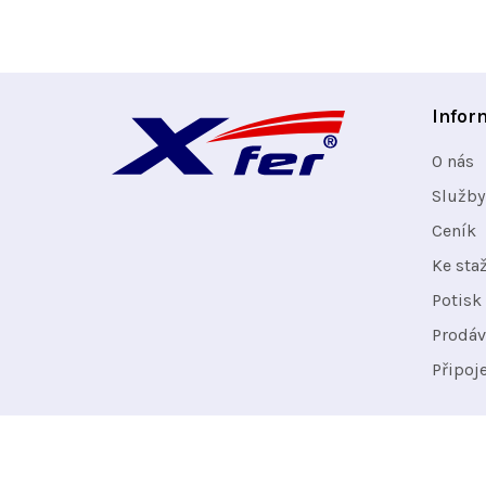
Z
Infor
á
O nás
p
Služby
Ceník
a
Ke sta
t
Potisk 
Prodáv
í
Připoj
Odebírat newsletter