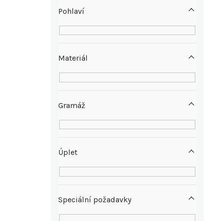
p
Pohlaví
a
n
Materiál
e
l
Gramáž
Úplet
Speciální požadavky