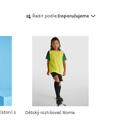
Ř
Řadit podle:
Doporučujeme
a
z
e
n
í
p
r
storil s
Dětský rozlišovač Roma
o