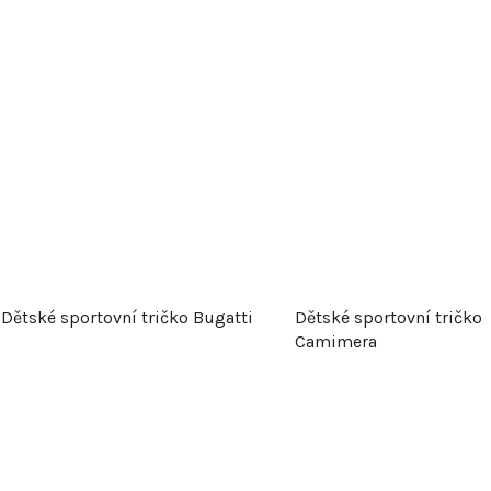
o
d
u
k
t
ů
Dětské sportovní tričko Bugatti
Dětské sportovní tričko
Camimera