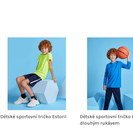
V
ý
p
s
p
Dětské sportovní tričko Estoril
Dětské sportovní tričko E
r
dlouhým rukávem