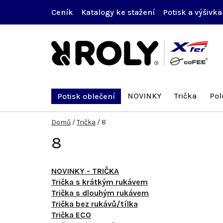
Přejít
Ceník
Katalogy ke stažení
Potisk a výšivka
na
obsah
NOVINKY
Trička
Pol
Potisk oblečení
Domů
/
Trička
/
8
8
NOVINKY - TRIČKA
Trička s krátkým rukávem
Trička s dlouhým rukávem
Trička bez rukávů/tílka
Trička ECO