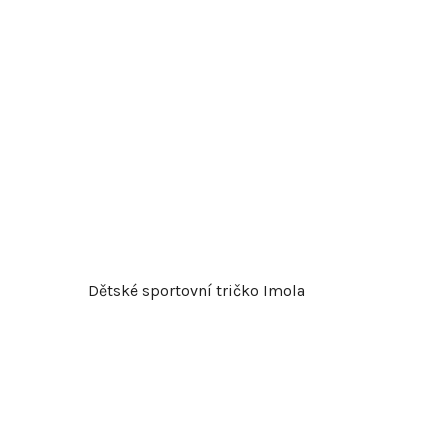
d
u
k
t
ů
Dětské sportovní tričko Imola