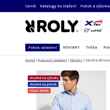
Přejít
Ceník
Katalogy ke stažení
Potisk a výšivka
na
obsah
NOVINKY
Trička
Pol
Potisk oblečení
Domů
/
Pracovní oblečení
/
Zástěry
/
Zástěra džínov
vhodné na výšivku
vhodné na potisk
trhací štítek