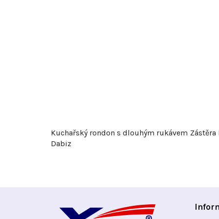
Kuchařský rondon s dlouhým rukávem
Zástěra
Dabiz
Z
Infor