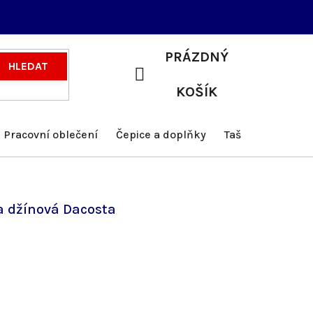
PRÁZDNÝ
HLEDAT
NÁKUPNÍ
KOŠÍK
KOŠÍK
Pracovní oblečení
Čepice a doplňky
Tašky a batohy
a džínová Dacosta