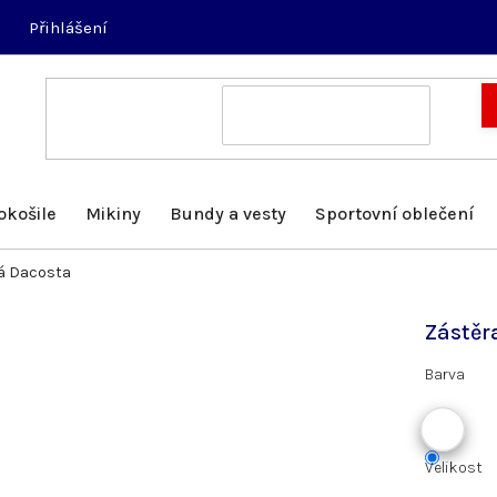
Přihlášení
okošile
Mikiny
Bundy a vesty
Sportovní oblečení
á Dacosta
Zástěr
Barva
Velikost