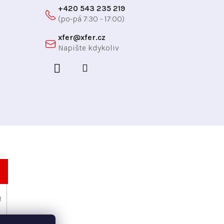
+420 543 235 219
xfer
@
xfer.cz
h