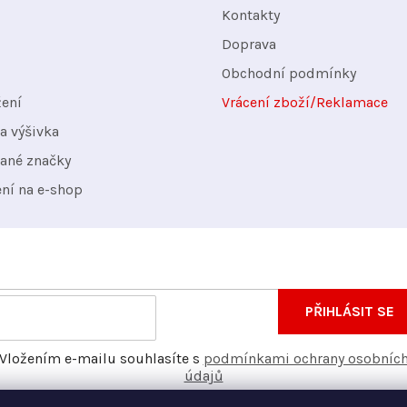
Kontakty
Doprava
Obchodní podmínky
žení
Vrácení zboží/Reklamace
a výšivka
ané značky
ení na e-shop
nformace o nových produktech na našem e-shopu.
E-
PŘIHLÁSIT SE
mail
Vložením e-mailu souhlasíte s
podmínkami ochrany osobníc
údajů