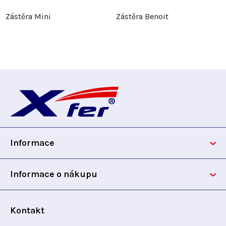
Zástěra Mini
Zástěra Benoit
Z
á
p
Informace
a
t
Informace o nákupu
í
Kontakt