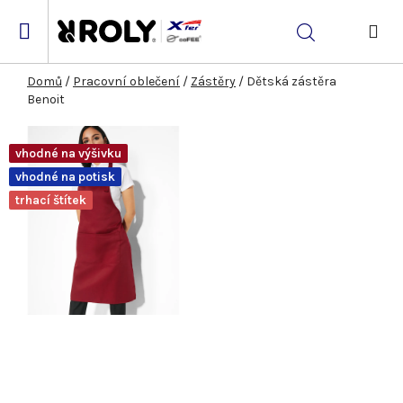
Přejít
na
Hledat
obsah
NÁK
KOŠ
Domů
/
Pracovní oblečení
/
Zástěry
/
Dětská zástěra
Benoit
vhodné na výšivku
vhodné na potisk
trhací štítek