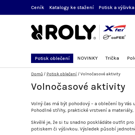
Přejít
Ceník
Katalogy ke stažení
Potisk a výšivka
na
obsah
NOVINKY
Trička
Pol
Potisk oblečení
Domů
/
Potisk oblečení
/
Volnočasové aktivity
Volnočasové aktivity
Volný čas má být pohodový – a oblečení by Vás u
Pohodlné střihy, praktické vrstvení a materiály
Skvělé je, že si tu snadno poskládáte outfit pr
potiskem či výšivkou. Výsledek působí jednotně,