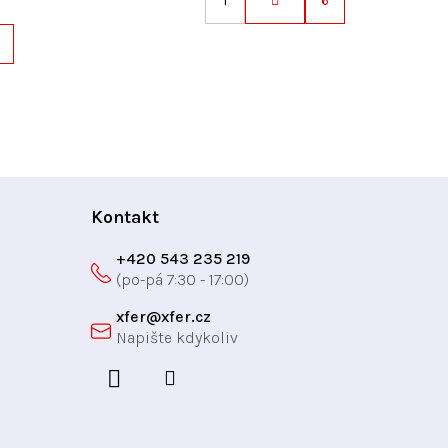
1
6
S
t
r
á
n
k
o
v
á
Kontakt
n
í
+420 543 235 219
xfer
@
xfer.cz