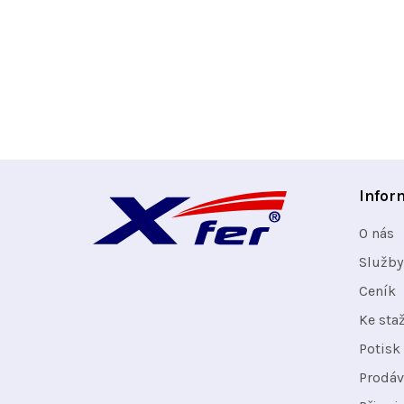
Z
Infor
á
O nás
p
Služby
Ceník
a
Ke sta
t
Potisk 
Prodáv
í