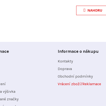
O
v
NAHORU
l
á
d
a
c
í
mace
Informace o nákupu
p
Kontakty
r
v
Doprava
k
Obchodní podmínky
y
žení
Vrácení zboží/Reklamace
v
a výšivka
ý
ané značky
p