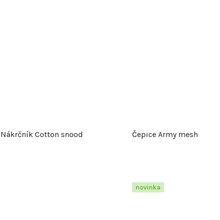
d
u
k
t
ů
Nákrčník Cotton snood
Čepice Army mesh
novinka