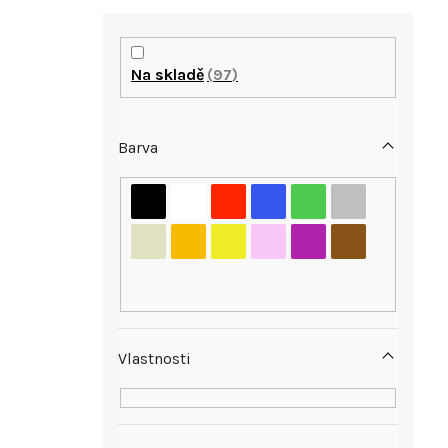
P
o
Na skladě
97
s
Barva
t
r
i
a
n
n
Vlastnosti
í