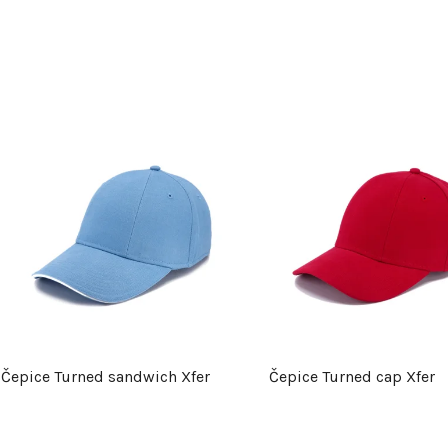
V
ý
p
s
p
Čepice Turned sandwich Xfer
Čepice Turned cap Xfer
r
o