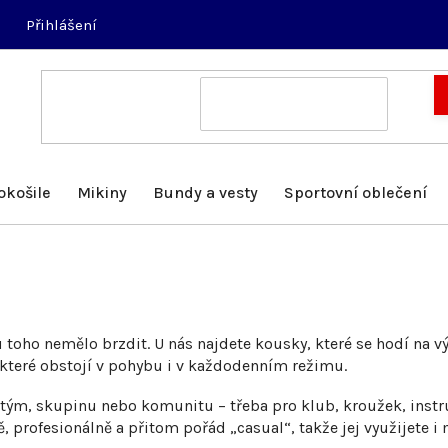
Přihlášení
okošile
Mikiny
Bundy a vesty
Sportovní oblečení
 toho nemělo brzdit. U nás najdete kousky, které se hodí na vý
, které obstojí v pohybu i v každodenním režimu.
o tým, skupinu nebo komunitu – třeba pro klub, kroužek, instru
 profesionálně a přitom pořád „casual“, takže jej využijete i