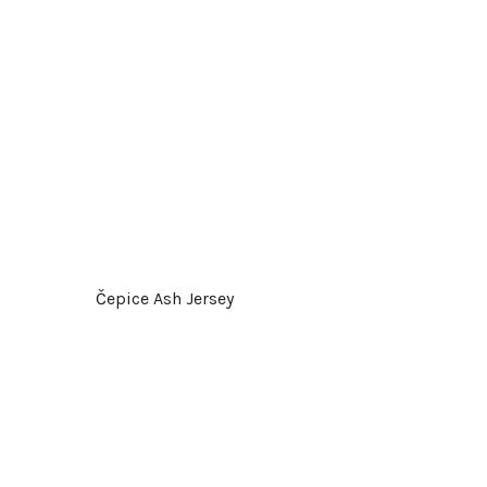
d
u
k
t
ů
Čepice Ash Jersey