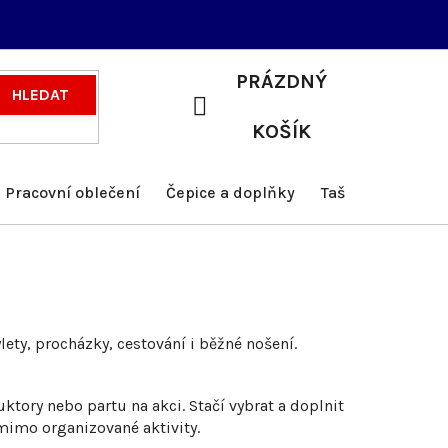
PRÁZDNÝ
HLEDAT
NÁKUPNÍ
KOŠÍK
KOŠÍK
Pracovní oblečení
Čepice a doplňky
Tašky a batohy
lety, procházky, cestování i běžné nošení.
ktory nebo partu na akci. Stačí vybrat a doplnit
 mimo organizované aktivity.