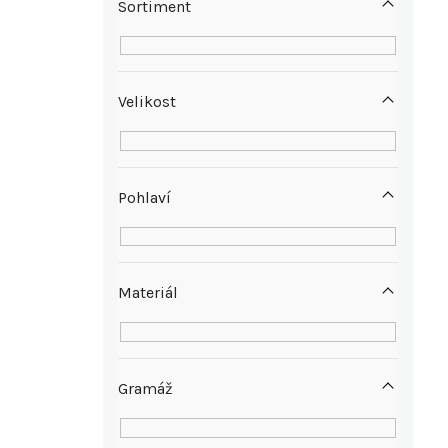
p
Sortiment
a
n
Velikost
e
l
Pohlaví
Materiál
Gramáž