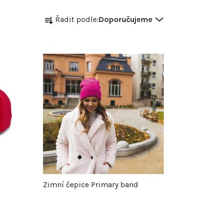
Ř
Řadit podle:
Doporučujeme
a
z
e
n
í
p
r
Zimní čepice Primary band
o