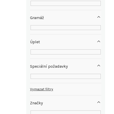
e
l
Gramáž
Úplet
Speciální požadavky
Vymazat filtry
Značky