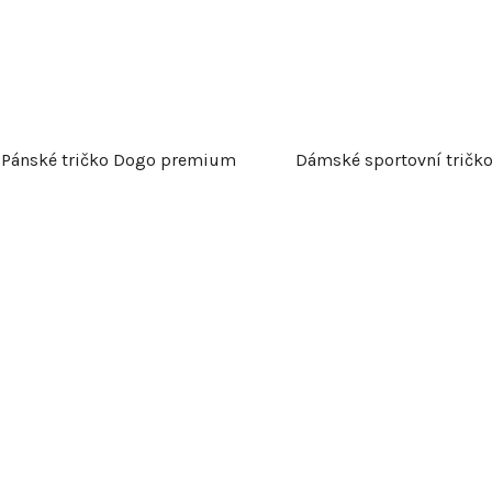
k
t
ů
Pánské tričko Dogo premium
Dámské sportovní tričk