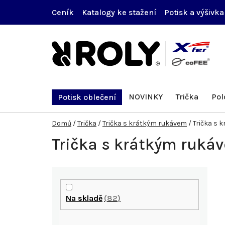
Přejít
Ceník
Katalogy ke stažení
Potisk a výšivka
na
obsah
NOVINKY
Trička
Pol
Potisk oblečení
Domů
/
Trička
/
Trička s krátkým rukávem
/
Trička s 
Trička s krátkým ruká
P
o
Na skladě
82