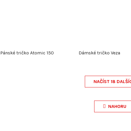
Pánské tričko Atomic 150
Dámské tričko Veza
NAČÍST 18 DALŠÍ
O
v
NAHORU
l
á
d