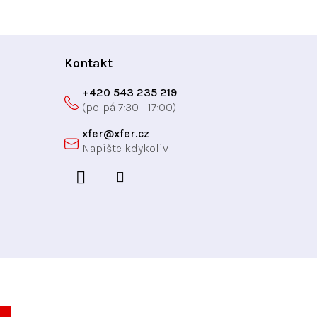
k
o
v
á
Kontakt
n
í
+420 543 235 219
xfer
@
xfer.cz