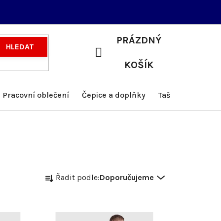
PRÁZDNÝ
HLEDAT
NÁKUPNÍ
KOŠÍK
KOŠÍK
Pracovní oblečení
Čepice a doplňky
Tašky a batohy
Ř
Řadit podle:
Doporučujeme
a