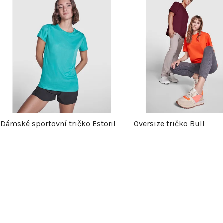
ý
p
s
p
Dámské sportovní tričko Estoril
Oversize tričko Bull
r
o
d
u