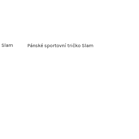
t
ů
o Slam
Pánské sportovní tričko Slam