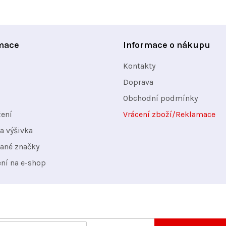
a
c
í
mace
Informace o nákupu
p
Kontakty
r
v
Doprava
k
Obchodní podmínky
y
žení
Vrácení zboží/Reklamace
v
a výšivka
ý
ané značky
p
ení na e-shop
i
s
u
nformace o nových produktech na našem e-shopu.