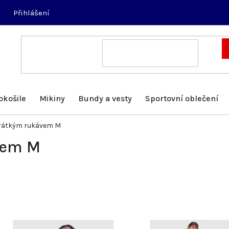
Přihlášení
okošile
Mikiny
Bundy a vesty
Sportovní oblečení
krátkým rukávem M
vem M
V