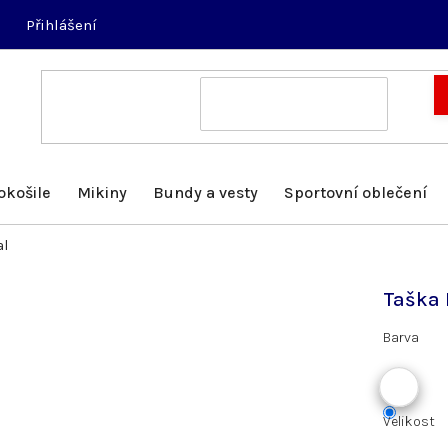
Přihlášení
okošile
Mikiny
Bundy a vesty
Sportovní oblečení
al
Taška 
Barva
Velikost