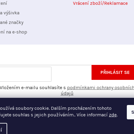
žení
Vrácení zboží/Reklamace
a výšivka
ané značky
ení na e-shop
nformace o nových produktech na našem e-shopu.
E-
PŘIHLÁSIT SE
mail
Vložením e-mailu souhlasíte s
podmínkami ochrany osobníc
údajů
oužívá soubory cookie. Dalším procházením tohoto
S
ujete souhlas s jejich používáním.. Více informací
zde
.
í
Vyt