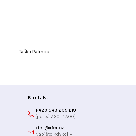
Taška Palmira
Kontakt
+420 543 235 219
xfer
@
xfer.cz