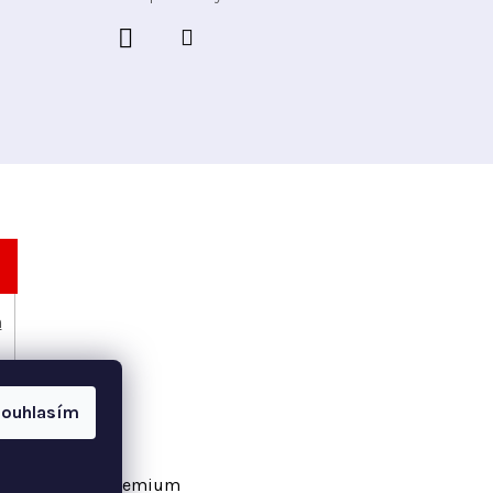
h
ouhlasím
vořil Shoptet Premium