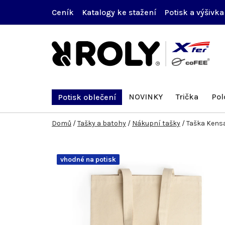
Přejít
Ceník
Katalogy ke stažení
Potisk a výšivka
na
obsah
NOVINKY
Trička
Pol
Potisk oblečení
Domů
/
Tašky a batohy
/
Nákupní tašky
/
Taška Kens
vhodné na potisk