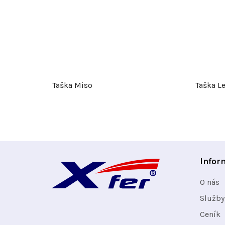
Taška Miso
Taška Le
Z
Infor
á
O nás
p
Služby
Ceník
a