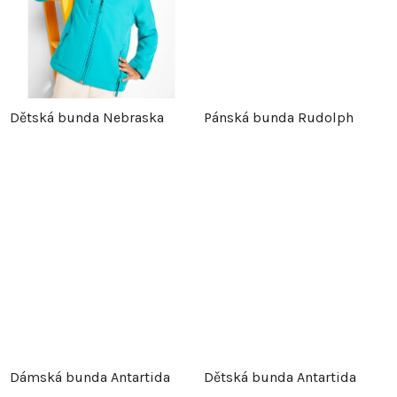
u
k
k
t
t
ů
Dětská bunda Nebraska
Pánská bunda Rudolph
ů
Dámská bunda Antartida
Dětská bunda Antartida