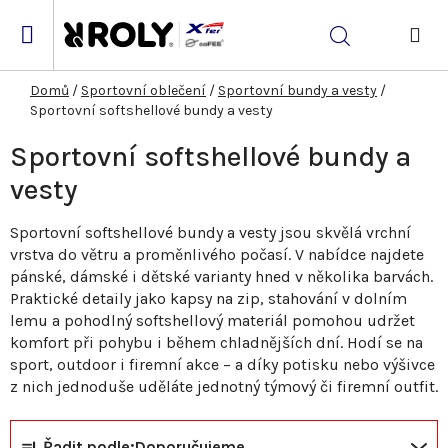
Přejít
na
Hledat
obsah
NÁK
KOŠ
Domů
/
Sportovní oblečení
/
Sportovní bundy a vesty
/
Sportovní softshellové bundy a vesty
Sportovní softshellové bundy a
vesty
Sportovní softshellové bundy a vesty jsou skvělá vrchní
vrstva do větru a proměnlivého počasí. V nabídce najdete
pánské, dámské i dětské varianty hned v několika barvách.
Praktické detaily jako kapsy na zip, stahování v dolním
lemu a pohodlný softshellový materiál pomohou udržet
komfort při pohybu i během chladnějších dní. Hodí se na
sport, outdoor i firemní akce – a díky potisku nebo výšivce
z nich jednoduše uděláte jednotný týmový či firemní outfit.
Ř
V
Řadit podle:
Doporučujeme