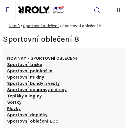
Přejít
na
Hledat
obsah
NÁK
KOŠ
Domů
/
Sportovní oblečení
/
Sportovní oblečení 8
Sportovní oblečení 8
NOVINKY - SPORTOVNÍ OBLEČENÍ
Sportovní trička
Sportovní polokošile
Sportovní mikiny
Sportovní bundy a vesty
Sportovní soupravy a dresy
Tepláky a legíny
Šortky
Plavky
Sportovní doplňky
Sportovní oblečení ECO