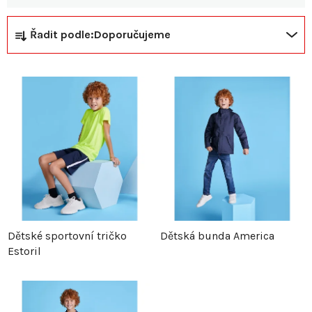
Ř
V
Řadit podle:
Doporučujeme
a
ý
z
p
e
i
n
s
í
p
p
r
Dětské sportovní tričko
Dětská bunda America
Estoril
r
o
o
d