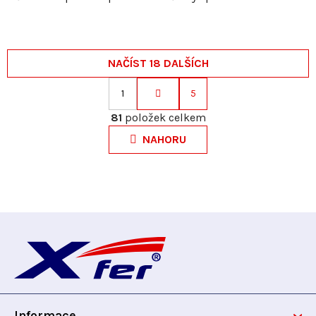
NAČÍST 18 DALŠÍCH
1
5
S
O
t
81
položek celkem
v
r
NAHORU
l
á
á
n
d
k
a
o
c
v
Z
í
á
p
n
á
r
í
v
p
k
y
Informace