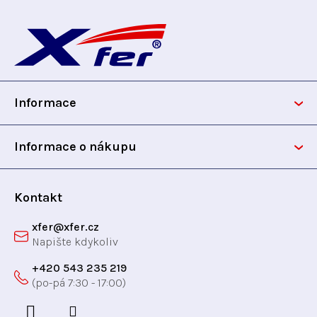
v
Z
í
á
p
n
á
r
í
v
p
k
y
Informace
a
v
ý
t
Informace o nákupu
p
i
í
s
Kontakt
u
xfer
@
xfer.cz
+420 543 235 219