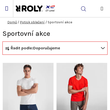
Přejít
na
Hledat
obsah
NÁK
KOŠ
Domů
/
Potisk oblečení
/
Sportovní akce
Sportovní akce
Ř
V
Řadit podle:
Doporučujeme
a
ý
z
p
e
i
n
s
í
p