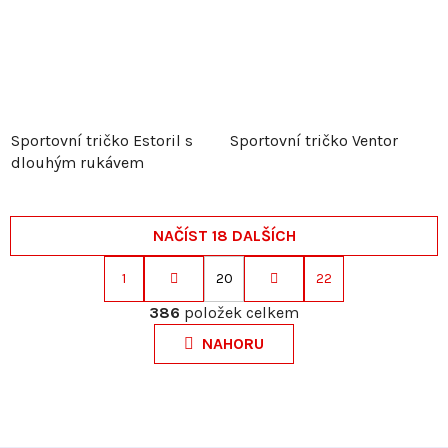
Sportovní tričko Estoril s
Sportovní tričko Ventor
dlouhým rukávem
NAČÍST 18 DALŠÍCH
1
20
22
S
O
t
386
položek celkem
v
r
NAHORU
l
á
á
n
d
k
a
o
c