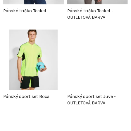
p
r
Pánské tričko Teckel
Pánské tričko Teckel -
OUTLETOVÁ BARVA
r
o
o
d
d
u
u
k
k
t
t
ů
Pánský sport set Boca
Pánský sport set Juve -
ů
OUTLETOVÁ BARVA