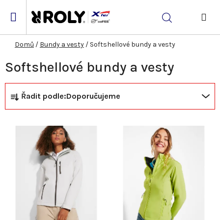
Přejít
na
Hledat
obsah
NÁK
KOŠ
Domů
/
Bundy a vesty
/
Softshellové bundy a vesty
Softshellové bundy a vesty
Ř
V
Řadit podle:
Doporučujeme
a
ý
z
p
e
i
n
s
í
p