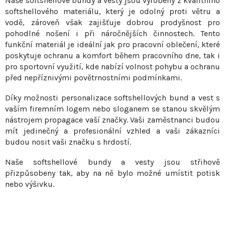
Naše softshellové bundy a vesty jsou vyrobeny z kvalitního
r
softshellového materiálu, který je odolný proti větru a
v
vodě, zároveň však zajišťuje dobrou prodyšnost pro
pohodlné nošení i při náročnějších činnostech. Tento
k
funkční materiál je ideální jak pro pracovní oblečení, které
y
poskytuje ochranu a komfort během pracovního dne, tak i
v
pro sportovní využití, kde nabízí volnost pohybu a ochranu
ý
před nepříznivými povětrnostními podmínkami.
p
i
Díky možnosti personalizace softshellových bund a vest s
s
vaším firemním logem nebo sloganem se stanou skvělým
u
nástrojem propagace vaší značky. Vaši zaměstnanci budou
mít jedinečný a profesionální vzhled a vaši zákazníci
budou nosit vaši značku s hrdostí.
Naše softshellové bundy a vesty jsou střihově
přizpůsobeny tak, aby na ně bylo možné umístit potisk
nebo výšivku.