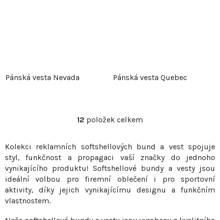
Pánská vesta Nevada
Pánská vesta Quebec
12
položek celkem
O
v
Kolekci reklamních softshellových bund a vest spojuje
l
styl, funkčnost a propagaci vaší značky do jednoho
á
vynikajícího produktu! Softshellové bundy a vesty jsou
d
ideální volbou pro firemní oblečení i pro sportovní
a
aktivity, díky jejich vynikajícímu designu a funkčním
c
vlastnostem.
í
p