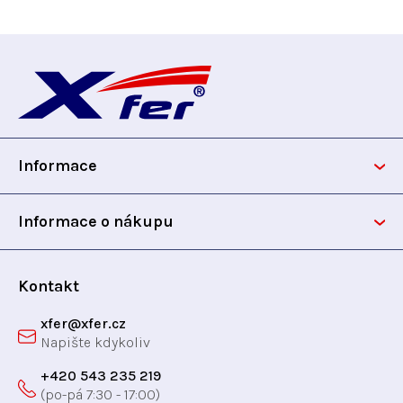
Z
á
p
Informace
a
t
Informace o nákupu
í
Kontakt
xfer
@
xfer.cz
+420 543 235 219