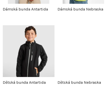
p
r
Dámská bunda Antartida
Dámská bunda Nebraska
r
o
o
d
d
u
u
k
k
t
t
ů
Dětská bunda Antartida
Dětská bunda Nebraska
ů