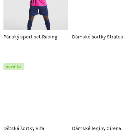
u
k
k
t
t
ů
Pánský sport set Racing
Dámské šortky Stratos
ů
novinka
Dětské šortky Vifa
Dámské legíny Cirene