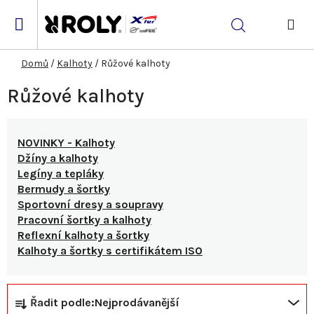
Přejít
na
Hledat
obsah
NÁK
KOŠ
Domů
/
Kalhoty
/
Růžové kalhoty
Růžové kalhoty
NOVINKY - Kalhoty
Džíny a kalhoty
Legíny a tepláky
Bermudy a šortky
Sportovní dresy a soupravy
Pracovní šortky a kalhoty
Reflexní kalhoty a šortky
Kalhoty a šortky s certifikátem ISO
Ř
V
Řadit podle:
Nejprodávanější