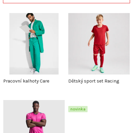
a
ý
z
p
e
i
n
s
í
p
p
r
Pracovní kalhoty Care
Dětský sport set Racing
r
o
o
d
novinka
d
u