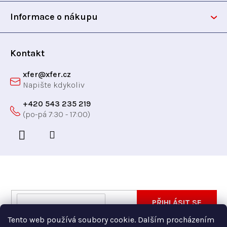
k
t
y
Informace o nákupu
v
í
ý
p
Kontakt
i
xfer
@
xfer.cz
s
u
+420 543 235 219
Odebírat newsletter
Vložte svůj e-mail a my vám budeme zasílat informace
E-
PŘIHLÁSIT SE
o nových produktech na našem e-shopu.
mail
Tento web používá soubory cookie. Dalším procházením