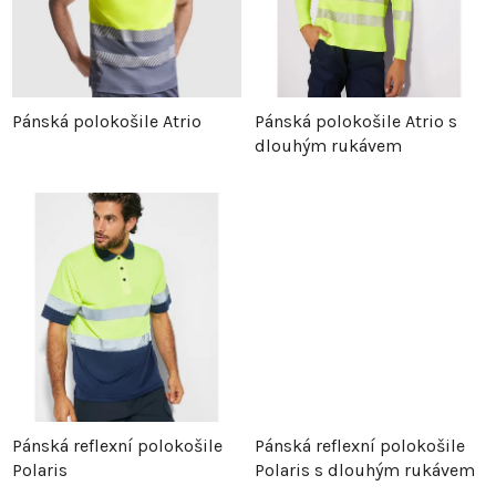
n
s
í
p
p
r
Pánská polokošile Atrio
Pánská polokošile Atrio s
dlouhým rukávem
r
o
o
d
d
u
u
k
k
t
t
ů
Pánská reflexní polokošile
Pánská reflexní polokošile
ů
Polaris
Polaris s dlouhým rukávem