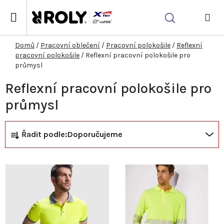
Přejít
na
Hledat
obsah
NÁK
KOŠ
Domů
/
Pracovní oblečení
/
Pracovní polokošile
/
Reflexní
pracovní polokošile
/
Reflexní pracovní polokošile pro
průmysl
Reflexní pracovní polokošile pro
průmysl
Ř
V
Řadit podle:
Doporučujeme
a
ý
z
p
e
i