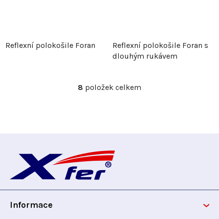
Reflexní polokošile Foran
Reflexní polokošile Foran s
dlouhým rukávem
8
položek celkem
O
v
l
á
d
Z
a
c
á
í
p
p
r
Informace
v
a