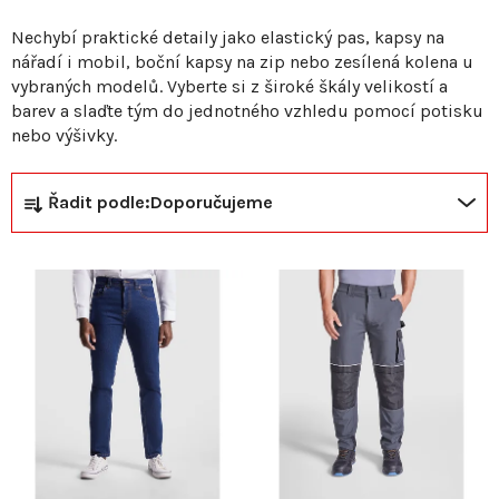
Nechybí praktické detaily jako elastický pas, kapsy na
nářadí i mobil, boční kapsy na zip nebo zesílená kolena u
vybraných modelů. Vyberte si z široké škály velikostí a
barev a slaďte tým do jednotného vzhledu pomocí potisku
nebo výšivky.
Ř
V
Řadit podle:
Doporučujeme
a
ý
z
p
e
i
n
s
í
p