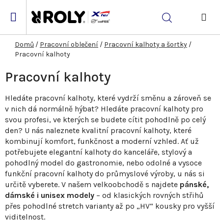
Přejít
na
Hledat
obsah
NÁK
KOŠ
Domů
/
Pracovní oblečení
/
Pracovní kalhoty a šortky
/
Pracovní kalhoty
Pracovní kalhoty
Hledáte pracovní kalhoty, které vydrží směnu a zároveň se
v nich dá normálně hýbat? Hledáte pracovní kalhoty pro
svou profesi, ve kterých se budete cítit pohodlně po celý
den? U nás naleznete kvalitní pracovní kalhoty, které
kombinují komfort, funkčnost a moderní vzhled. Ať už
potřebujete elegantní kalhoty do kanceláře, stylový a
pohodlný model do gastronomie, nebo odolné a vysoce
funkční pracovní kalhoty do průmyslové výroby, u nás si
určitě vyberete.
V našem velkoobchodě s najdete
pánské,
dámské i unisex modely
– od klasických rovných střihů
přes pohodlné stretch varianty až po „HV“ kousky pro vyšší
viditelnost.