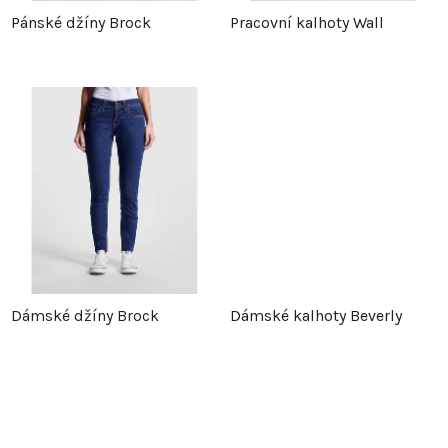
p
r
Pánské džíny Brock
Pracovní kalhoty Wall
r
o
o
d
d
u
u
k
k
t
t
ů
Dámské džíny Brock
Dámské kalhoty Beverly
ů